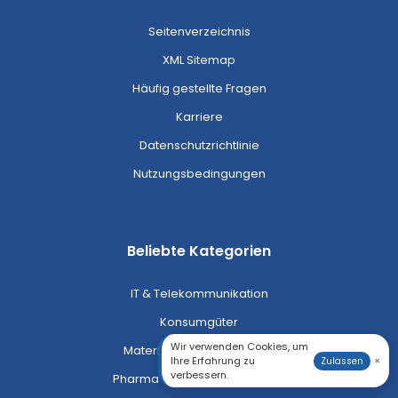
Seitenverzeichnis
XML Sitemap
Häufig gestellte Fragen
Karriere
Datenschutzrichtlinie
Nutzungsbedingungen
Beliebte Kategorien
IT & Telekommunikation
Konsumgüter
Wir verwenden Cookies, um
Materialien & Chemikalien
Ihre Erfahrung zu
×
Zulassen
verbessern.
Pharma & Gesundheitswesen