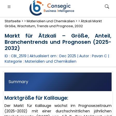
Startseite >
>
Materialien und Chemikalien >
>
Ätzkali Markt
Größe, Wachstum, Trends und Prognose, 2032
Markt für Ätzkali – Größe, Anteil,
Branchentrends und Prognosen (2025-
2032)
anken, Finanzdienstleistungen und Versicherungen
• Konsumgüter
• Energie und Strom
• Lebensmitt
ID : CBI_2519 | Aktualisiert am :
Dec 2025
| Autor :
Pavan C
|
Kategorie :
Materialien und Chemikalien
gs
• Fallstudien
Summary
Marktgröße für Kalilauge:
Der Markt für Kalilauge wächst im Prognosezeitraum
(2025–2032) mit einer durchschnittlichen jährlichen