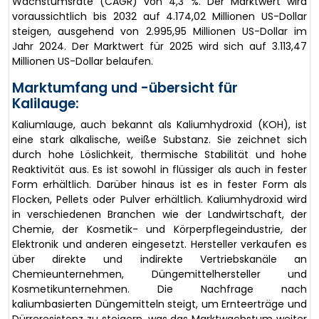
Wachstumsrate (CAGR) von 4,3 %. Der Marktwert wird
voraussichtlich bis 2032 auf 4.174,02 Millionen US-Dollar
steigen, ausgehend von 2.995,95 Millionen US-Dollar im
Jahr 2024. Der Marktwert für 2025 wird sich auf 3.113,47
Millionen US-Dollar belaufen.
Marktumfang und -übersicht für
Kalilauge:
Kaliumlauge, auch bekannt als Kaliumhydroxid (KOH), ist
eine stark alkalische, weiße Substanz. Sie zeichnet sich
durch hohe Löslichkeit, thermische Stabilität und hohe
Reaktivität aus. Es ist sowohl in flüssiger als auch in fester
Form erhältlich. Darüber hinaus ist es in fester Form als
Flocken, Pellets oder Pulver erhältlich. Kaliumhydroxid wird
in verschiedenen Branchen wie der Landwirtschaft, der
Chemie, der Kosmetik- und Körperpflegeindustrie, der
Elektronik und anderen eingesetzt. Hersteller verkaufen es
über direkte und indirekte Vertriebskanäle an
Chemieunternehmen, Düngemittelhersteller und
Kosmetikunternehmen. Die Nachfrage nach
kaliumbasierten Düngemitteln steigt, um Ernteerträge und