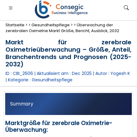
Startseite >
>
Gesundheitspflege >
>
Überwachung der
zerebralen Oximetrie Markt Größe, Bericht, Ausblick, 2032
Markt für zerebrale
Oximetrieüberwachung – Größe, Anteil,
Branchentrends und Prognosen (2025-
anken, Finanzdienstleistungen und Versicherungen
• Konsumgüter
• Energie und Strom
• Lebensmitt
2032)
ID : CBI_2606 | Aktualisiert am :
Dec 2025
| Autor :
Yogesh K
gs
• Fallstudien
| Kategorie :
Gesundheitspflege
Summary
Marktgröße für zerebrale Oximetrie-
Überwachung: