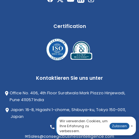
Certification
Kontaktieren Sie uns unter
Office No. 406, 4th Floor Suratwala Mark Plazzo Hinjewadi,
Pune 411057 India
Japan: 16-8, Higashi 1-chome, Shibuya-ku, Tokyo 150-0011,
Japan
Wir verwenden Cookies, um
Ihre Erfahrung zu
×
+1-252-552-1404
Zulassen
verbessern.
✉
Sales@consegicbusinessintelligence.com