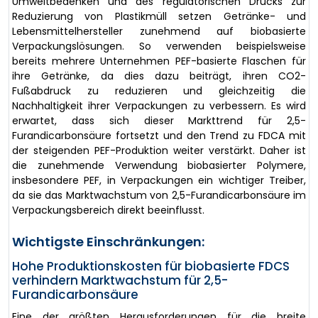
Umweltbedenken und des regulatorischen Drucks zur
Reduzierung von Plastikmüll setzen Getränke- und
Lebensmittelhersteller zunehmend auf biobasierte
Verpackungslösungen. So verwenden beispielsweise
bereits mehrere Unternehmen PEF-basierte Flaschen für
ihre Getränke, da dies dazu beiträgt, ihren CO2-
Fußabdruck zu reduzieren und gleichzeitig die
Nachhaltigkeit ihrer Verpackungen zu verbessern. Es wird
erwartet, dass sich dieser Markttrend für 2,5-
Furandicarbonsäure fortsetzt und den Trend zu FDCA mit
der steigenden PEF-Produktion weiter verstärkt. Daher ist
die zunehmende Verwendung biobasierter Polymere,
insbesondere PEF, in Verpackungen ein wichtiger Treiber,
da sie das Marktwachstum von 2,5-Furandicarbonsäure im
Verpackungsbereich direkt beeinflusst.
Wichtigste Einschränkungen:
Hohe Produktionskosten für biobasierte FDCS
verhindern Marktwachstum für 2,5-
Furandicarbonsäure
Eine der größten Herausforderungen für die breite