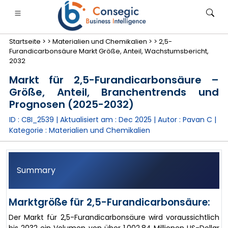
Startseite >
>
Materialien und Chemikalien >
>
2,5-
Furandicarbonsäure Markt Größe, Anteil, Wachstumsbericht,
2032
Markt für 2,5-Furandicarbonsäure –
Größe, Anteil, Branchentrends und
anken, Finanzdienstleistungen und Versicherungen
• Konsumgüter
• Energie und Strom
• Lebensmitt
Prognosen (2025-2032)
ID : CBI_2539 | Aktualisiert am :
Dec 2025
| Autor :
Pavan C
|
gs
• Fallstudien
Kategorie :
Materialien und Chemikalien
Summary
Marktgröße für 2,5-Furandicarbonsäure:
Der Markt für 2,5-Furandicarbonsäure wird voraussichtlich