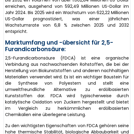
bis 2032 ein Volumen von über 1.002,84 Millionen US-Dollar
erreichen, ausgehend von 592,49 Millionen US-Dollar im
Jahr 2024. Bis 2025 wird ein Wachstum von 622,22 Millionen
US-Dollar prognostiziert, was einer jährlichen
Wachstumsrate von 6,8 % zwischen 2025 und 2032
entspricht.
Marktumfang und -übersicht für 2,5-
Furandicarbonsäure:
2,5-Furandicarbonsäure (FDCA) ist eine organische
Verbindung aus nachwachsenden Rohstoffen, die bei der
Herstellung von Biokunststoffen und anderen nachhaltigen
Materialien verwendet wird. Es ist ein wichtiger Baustein für
die Synthese von Polyestern und stellt eine
umweltfreundliche Alternative zu erdölbasierten
Kunststoffen dar. FDCA wird typischerweise durch
katalytische Oxidation von Zuckern hergestellt und bietet
im Vergleich zu herkömmlichen erdölbasierten
Chemikalien eine überlegene Leistung.
Zu den wichtigsten Eigenschaften von FDCA gehören seine
hohe thermische Stabilität, biologische Abbaubarkeit und