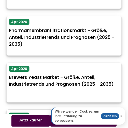
Apr 2026
Pharmamembranfiltrationsmarkt - Größe,
Anteil, Industrietrends und Prognosen (2025 -
2035)
Apr 2026
Brewers Yeast Market - Größe, Anteil,
Industrietrends und Prognosen (2025 - 2035)
Wir verwenden Cookies, um
Apr 2026
Ihre Erfahrung zu
×
Zulassen
Jetzt kaufen
Beispiel herunterladen
verbessern.
Brominmarkt - Größe, Anteil, Industrietrends