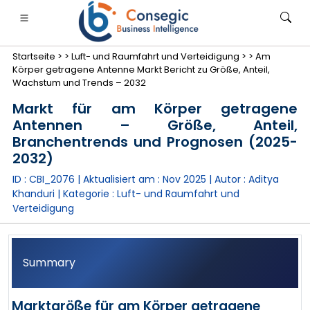
Startseite >
>
Luft- und Raumfahrt und Verteidigung >
>
Am
Körper getragene Antenne Markt Bericht zu Größe, Anteil,
Wachstum und Trends – 2032
Markt für am Körper getragene
Antennen – Größe, Anteil,
anken, Finanzdienstleistungen und Versicherungen
• Konsumgüter
• Energie und Strom
• Lebensmitt
Branchentrends und Prognosen (2025-
2032)
gs
• Fallstudien
ID : CBI_2076 | Aktualisiert am :
Nov 2025
| Autor :
Aditya
Khanduri
| Kategorie :
Luft- und Raumfahrt und
Verteidigung
Summary
Marktgröße für am Körper getragene