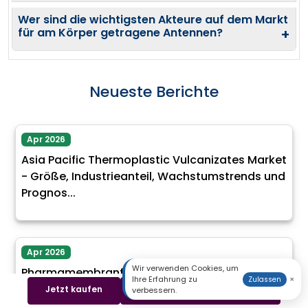
Wer sind die wichtigsten Akteure auf dem Markt
für am Körper getragene Antennen?
+
Neueste Berichte
Apr 2026
Asia Pacific Thermoplastic Vulcanizates Market
- Größe, Industrieanteil, Wachstumstrends und
Prognos...
Apr 2026
Wir verwenden Cookies, um
Pharmamembranfiltrationsmarkt - Größe,
Ihre Erfahrung zu
×
Zulassen
Anteil, Industrietrends und Prognosen (2025 -
Jetzt kaufen
Beispiel herunterladen
verbessern.
2035)