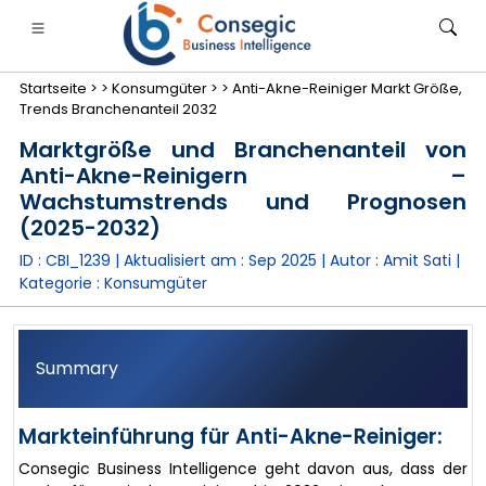
Startseite >
>
Konsumgüter >
>
Anti-Akne-Reiniger Markt Größe,
Trends Branchenanteil 2032
Marktgröße und Branchenanteil von
Anti-Akne-Reinigern –
Wachstumstrends und Prognosen
anken, Finanzdienstleistungen und Versicherungen
• Konsumgüter
• Energie und Strom
• Lebensmitt
(2025-2032)
ID : CBI_1239 | Aktualisiert am :
Sep 2025
| Autor :
Amit Sati
|
gs
• Fallstudien
Kategorie :
Konsumgüter
Summary
Markteinführung für Anti-Akne-Reiniger:
Consegic Business Intelligence geht davon aus, dass der