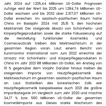
Jahr 2024 auf 1.205,44 Millionen US-Dollar. Prognosen
zufolge wird der Wert bis 2025 um 1.284,74 Millionen US-
Dollar wachsen und bis 2032 über 2.317,07 Millionen US-
Dollar erreichen. Im asiatisch-pazifischen Raum hatte
China im Basisjahr 2024 mit 25,15 % den höchsten
Marktanteil. Der steigende Absatz von Schönheits- und
Körperpflegeprodukten sowie die starke Fokussierung auf
die Herstellung funktionaler Kosmetika und
Cosmeceuticals treiben das Marktwachstum in der
gesamten Region voran. Laut einem Bericht von
Euromonitor International vom Juni 2022 erreichte der
Umsatz mit Schönheits- und Körperpflegeprodukten in
China im Jahr 2021 88 Milliarden US-Dollar, ein Anstieg von
10 % gegenüber dem Vorjahr. Darüber hinaus treiben die
steigenden Importe von Hautpflegekosmetik das
Marktwachstum im gesamten asiatisch-pazifischen Raum
an. Laut Statistiken des koreanischen Zolls war
Hautpflegekosmetik beispielsweise auch 2021 die größte
Importkategorie im Vergleich zum Jahr 2020 und machte
34,17 % bzw. 560 Millionen US-Dollar der gesamten
Kosmetikimporte aus. Dieses starke Wachstum des