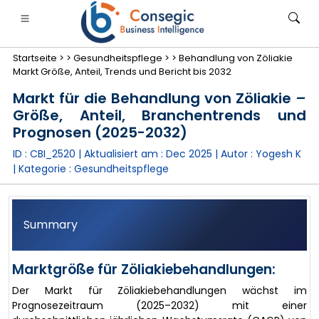
Startseite >
>
Gesundheitspflege >
>
Behandlung von Zöliakie
Markt Größe, Anteil, Trends und Bericht bis 2032
Markt für die Behandlung von Zöliakie –
Größe, Anteil, Branchentrends und
Prognosen (2025-2032)
anken, Finanzdienstleistungen und Versicherungen
• Konsumgüter
• Energie und Strom
• Lebensmitt
ID : CBI_2520 | Aktualisiert am :
Dec 2025
| Autor :
Yogesh K
| Kategorie :
Gesundheitspflege
gs
• Fallstudien
Summary
Marktgröße für Zöliakiebehandlungen:
Der Markt für Zöliakiebehandlungen wächst im
Prognosezeitraum (2025–2032) mit einer