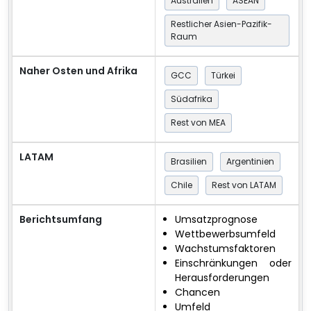
Australien
ASEAN
Restlicher Asien-Pazifik-
Raum
Naher Osten und Afrika
GCC
Türkei
Südafrika
Rest von MEA
LATAM
Brasilien
Argentinien
Chile
Rest von LATAM
Berichtsumfang
Umsatzprognose
Wettbewerbsumfeld
Wachstumsfaktoren
Einschränkungen oder
Herausforderungen
Chancen
Umfeld