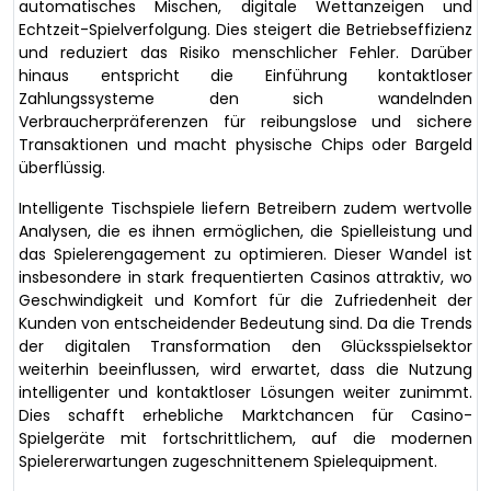
automatisches Mischen, digitale Wettanzeigen und
Echtzeit-Spielverfolgung. Dies steigert die Betriebseffizienz
und reduziert das Risiko menschlicher Fehler. Darüber
hinaus entspricht die Einführung kontaktloser
Zahlungssysteme den sich wandelnden
Verbraucherpräferenzen für reibungslose und sichere
Transaktionen und macht physische Chips oder Bargeld
überflüssig.
Intelligente Tischspiele liefern Betreibern zudem wertvolle
Analysen, die es ihnen ermöglichen, die Spielleistung und
das Spielerengagement zu optimieren. Dieser Wandel ist
insbesondere in stark frequentierten Casinos attraktiv, wo
Geschwindigkeit und Komfort für die Zufriedenheit der
Kunden von entscheidender Bedeutung sind. Da die Trends
der digitalen Transformation den Glücksspielsektor
weiterhin beeinflussen, wird erwartet, dass die Nutzung
intelligenter und kontaktloser Lösungen weiter zunimmt.
Dies schafft erhebliche Marktchancen für Casino-
Spielgeräte mit fortschrittlichem, auf die modernen
Spielererwartungen zugeschnittenem Spielequipment.