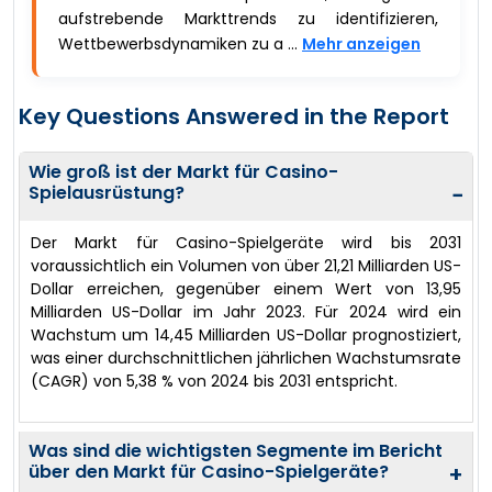
aufstrebende Markttrends zu identifizieren,
Wettbewerbsdynamiken zu a ...
Mehr anzeigen
Key Questions Answered in the Report
Wie groß ist der Markt für Casino-
Spielausrüstung?
−
Der Markt für Casino-Spielgeräte wird bis 2031
voraussichtlich ein Volumen von über 21,21 Milliarden US-
Dollar erreichen, gegenüber einem Wert von 13,95
Milliarden US-Dollar im Jahr 2023. Für 2024 wird ein
Wachstum um 14,45 Milliarden US-Dollar prognostiziert,
was einer durchschnittlichen jährlichen Wachstumsrate
(CAGR) von 5,38 % von 2024 bis 2031 entspricht.
Was sind die wichtigsten Segmente im Bericht
über den Markt für Casino-Spielgeräte?
+