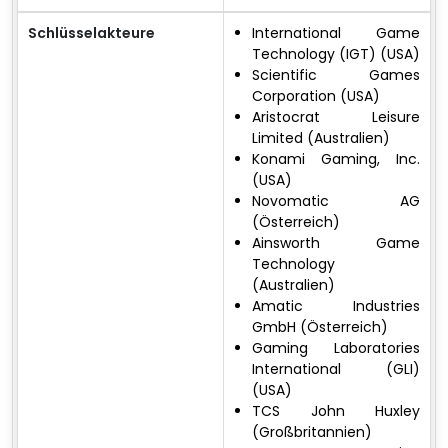
Schlüsselakteure
International Game
Technology (IGT) (USA)
Scientific Games
Corporation (USA)
Aristocrat Leisure
Limited (Australien)
Konami Gaming, Inc.
(USA)
Novomatic AG
(Österreich)
Ainsworth Game
Technology
(Australien)
Amatic Industries
GmbH (Österreich)
Gaming Laboratories
International (GLI)
(USA)
TCS John Huxley
(Großbritannien)