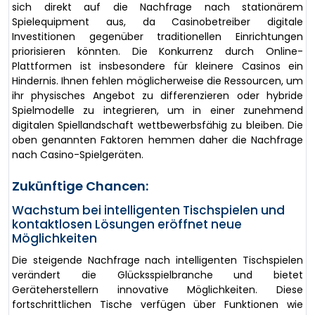
sich direkt auf die Nachfrage nach stationärem
Spielequipment aus, da Casinobetreiber digitale
Investitionen gegenüber traditionellen Einrichtungen
priorisieren könnten. Die Konkurrenz durch Online-
Plattformen ist insbesondere für kleinere Casinos ein
Hindernis. Ihnen fehlen möglicherweise die Ressourcen, um
ihr physisches Angebot zu differenzieren oder hybride
Spielmodelle zu integrieren, um in einer zunehmend
digitalen Spiellandschaft wettbewerbsfähig zu bleiben. Die
oben genannten Faktoren hemmen daher die Nachfrage
nach Casino-Spielgeräten.
Zukünftige Chancen:
Wachstum bei intelligenten Tischspielen und
kontaktlosen Lösungen eröffnet neue
Möglichkeiten
Die steigende Nachfrage nach intelligenten Tischspielen
verändert die Glücksspielbranche und bietet
Geräteherstellern innovative Möglichkeiten. Diese
fortschrittlichen Tische verfügen über Funktionen wie