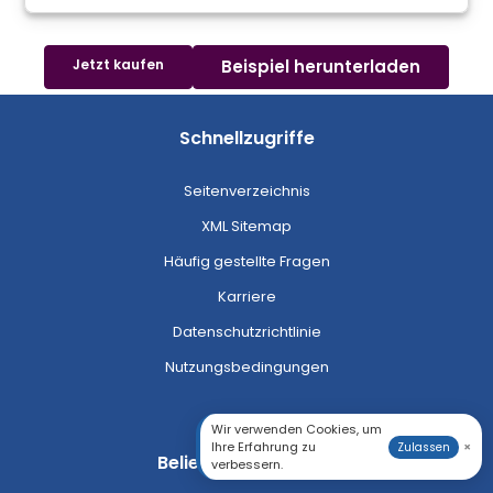
Jetzt kaufen
Beispiel herunterladen
Schnellzugriffe
Seitenverzeichnis
XML Sitemap
Häufig gestellte Fragen
Karriere
Datenschutzrichtlinie
Nutzungsbedingungen
Wir verwenden Cookies, um
Ihre Erfahrung zu
×
Zulassen
Beliebte Kategorien
verbessern.