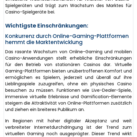
Spielgeräten und trägt zum Wachstum des Marktes für
Casino-Spielgeräte bei.
Wichtigste Einschränkungen:
Konkurrenz durch Online-Gaming-Plattformen
hemmt die Marktentwicklung
Das rasante Wachstum von Online-Gaming und mobilen
Casino-Anwendungen stellt erhebliche Einschränkungen
für den Betrieb von stationären Casinos dar. Virtuelle
Gaming-Plattformen bieten unübertroffenen Komfort und
ermöglichen es Spielern, jederzeit und überall auf ihre
Lieblingsspiele zuzugreifen, ohne ein physisches Casino
besuchen zu müssen. Funktionen wie Live-Dealer-Spiele,
immersive virtuelle Erlebnisse und Gamification-Elemente
steigern die Attraktivität von Online-Plattformen zusätzlich
und ziehen ein breiteres Publikum an.
In Regionen mit hoher digitaler Akzeptanz und weit
verbreiteter Internetdurchdringung ist der Trend zum
virtuellen Gaming noch ausgeprägter. Dieser Trend wirkt