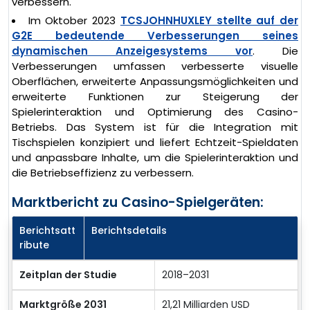
verbessern.
Im Oktober 2023
TCSJOHNHUXLEY stellte auf der
G2E bedeutende Verbesserungen seines
dynamischen Anzeigesystems vor
. Die
Verbesserungen umfassen verbesserte visuelle
Oberflächen, erweiterte Anpassungsmöglichkeiten und
erweiterte Funktionen zur Steigerung der
Spielerinteraktion und Optimierung des Casino-
Betriebs. Das System ist für die Integration mit
Tischspielen konzipiert und liefert Echtzeit-Spieldaten
und anpassbare Inhalte, um die Spielerinteraktion und
die Betriebseffizienz zu verbessern.
Marktbericht zu Casino-Spielgeräten:
Berichtsatt
Berichtsdetails
ribute
Zeitplan der Studie
2018–2031
Marktgröße 2031
21,21 Milliarden USD