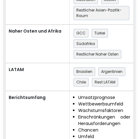
Restlicher Asien-Pazifik-
Raum
Naher Osten und Afrika
GCC
Türkei
Südafrika
Restlicher Naher Osten
LATAM
Brasilien
Argentinien
Chile
Rest LATAM
Berichtsumfang
Umsatzprognose
Wettbewerbsumfeld
Wachstumsfaktoren
Einschränkungen oder
Herausforderungen
Chancen
Umfeld