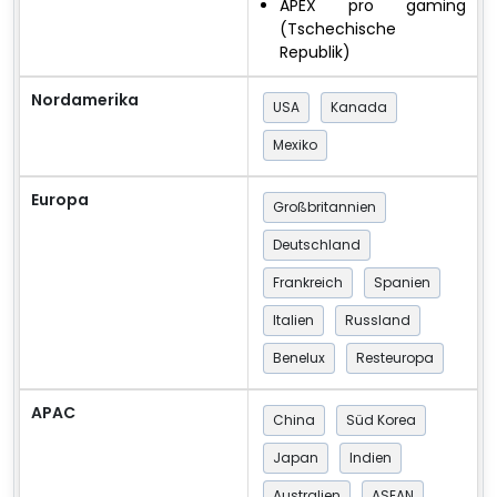
APEX pro gaming
(Tschechische
Republik)
Nordamerika
USA
Kanada
Mexiko
Europa
Großbritannien
Deutschland
Frankreich
Spanien
Italien
Russland
Benelux
Resteuropa
APAC
China
Süd Korea
Japan
Indien
Australien
ASEAN