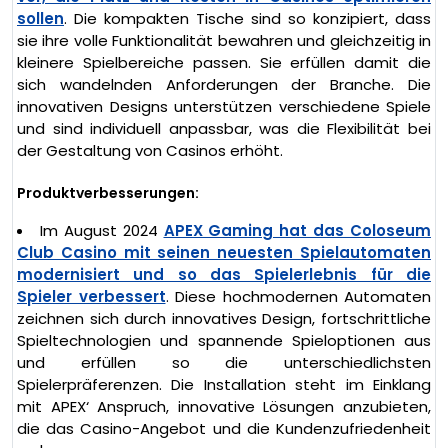
sollen
. Die kompakten Tische sind so konzipiert, dass
sie ihre volle Funktionalität bewahren und gleichzeitig in
kleinere Spielbereiche passen. Sie erfüllen damit die
sich wandelnden Anforderungen der Branche. Die
innovativen Designs unterstützen verschiedene Spiele
und sind individuell anpassbar, was die Flexibilität bei
der Gestaltung von Casinos erhöht.
Produktverbesserungen:
Im August 2024
APEX Gaming hat das Coloseum
Club Casino mit seinen neuesten Spielautomaten
modernisiert und so das Spielerlebnis für die
Spieler verbessert
. Diese hochmodernen Automaten
zeichnen sich durch innovatives Design, fortschrittliche
Spieltechnologien und spannende Spieloptionen aus
und erfüllen so die unterschiedlichsten
Spielerpräferenzen. Die Installation steht im Einklang
mit APEX‘ Anspruch, innovative Lösungen anzubieten,
die das Casino-Angebot und die Kundenzufriedenheit