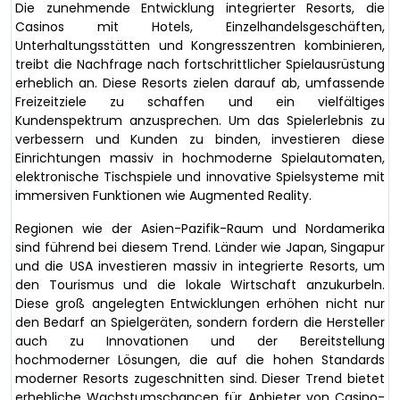
Die zunehmende Entwicklung integrierter Resorts, die
Casinos mit Hotels, Einzelhandelsgeschäften,
Unterhaltungsstätten und Kongresszentren kombinieren,
treibt die Nachfrage nach fortschrittlicher Spielausrüstung
erheblich an. Diese Resorts zielen darauf ab, umfassende
Freizeitziele zu schaffen und ein vielfältiges
Kundenspektrum anzusprechen. Um das Spielerlebnis zu
verbessern und Kunden zu binden, investieren diese
Einrichtungen massiv in hochmoderne Spielautomaten,
elektronische Tischspiele und innovative Spielsysteme mit
immersiven Funktionen wie Augmented Reality.
Regionen wie der Asien-Pazifik-Raum und Nordamerika
sind führend bei diesem Trend. Länder wie Japan, Singapur
und die USA investieren massiv in integrierte Resorts, um
den Tourismus und die lokale Wirtschaft anzukurbeln.
Diese groß angelegten Entwicklungen erhöhen nicht nur
den Bedarf an Spielgeräten, sondern fordern die Hersteller
auch zu Innovationen und der Bereitstellung
hochmoderner Lösungen, die auf die hohen Standards
moderner Resorts zugeschnitten sind. Dieser Trend bietet
erhebliche Wachstumschancen für Anbieter von Casino-