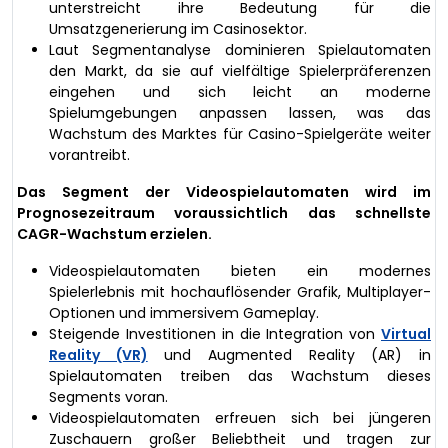
unterstreicht ihre Bedeutung für die
Umsatzgenerierung im Casinosektor.
Laut Segmentanalyse dominieren Spielautomaten
den Markt, da sie auf vielfältige Spielerpräferenzen
eingehen und sich leicht an moderne
Spielumgebungen anpassen lassen, was das
Wachstum des Marktes für Casino-Spielgeräte weiter
vorantreibt.
Das Segment der Videospielautomaten wird im
Prognosezeitraum voraussichtlich das schnellste
CAGR-Wachstum erzielen.
Videospielautomaten bieten ein modernes
Spielerlebnis mit hochauflösender Grafik, Multiplayer-
Optionen und immersivem Gameplay.
Steigende Investitionen in die Integration von
Virtual
Reality (VR)
und Augmented Reality (AR) in
Spielautomaten treiben das Wachstum dieses
Segments voran.
Videospielautomaten erfreuen sich bei jüngeren
Zuschauern großer Beliebtheit und tragen zur