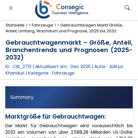
Startseite >
>
Fahrzeuge >
>
Gebrauchtwagen Markt Größe,
Anteil, Umfang, Wachstum und Prognose, 2025 bis 2032
Gebrauchtwagenmarkt – Größe, Anteil,
Branchentrends und Prognosen (2025-
2032)
anken, Finanzdienstleistungen und Versicherungen
• Konsumgüter
• Energie und Strom
• Lebensmitt
ID : CBI_2713 | Aktualisiert am :
Dec 2025
| Autor :
Aditya
Khanduri
| Kategorie :
Fahrzeuge
gs
• Fallstudien
Summary
Marktgröße für Gebrauchtwagen:
Der Markt für Gebrauchtwagen wird voraussichtlich bis
2032 ein Volumen von über 2.588,28 Milliarden US-Dollar