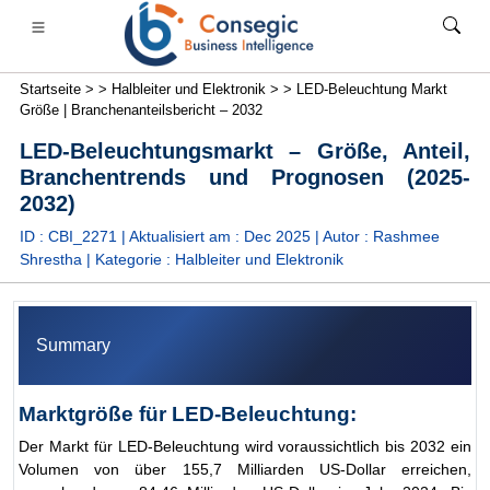
Startseite >
>
Halbleiter und Elektronik >
>
LED-Beleuchtung Markt
Größe | Branchenanteilsbericht – 2032
LED-Beleuchtungsmarkt – Größe, Anteil,
Branchentrends und Prognosen (2025-
2032)
anken, Finanzdienstleistungen und Versicherungen
• Konsumgüter
• Energie und Strom
• Lebensmittel 
ID : CBI_2271 | Aktualisiert am :
Dec 2025
| Autor :
Rashmee
Shrestha
| Kategorie :
Halbleiter und Elektronik
s
• Fallstudien
Summary
Marktgröße für LED-Beleuchtung:
Der Markt für LED-Beleuchtung wird voraussichtlich bis 2032 ein
Volumen von über 155,7 Milliarden US-Dollar erreichen,