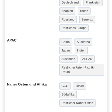
Deutschland
Frankreich
Spanien
Italien
Russland
Benelux
Restliches Europa
APAC
China
Südkorea
Japan
Indien
Australien
ASEAN
Restlicher Asien-Pazifik-
Raum
Naher Osten und Afrika
GCC
Türkei
Südafrika
Restlicher Naher Osten