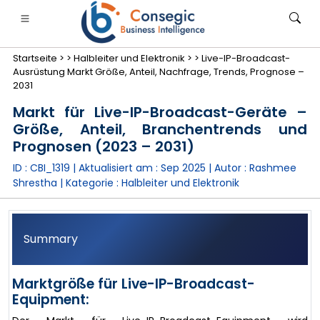
Startseite >
>
Halbleiter und Elektronik >
>
Live-IP-Broadcast-
Ausrüstung Markt Größe, Anteil, Nachfrage, Trends, Prognose –
2031
Markt für Live-IP-Broadcast-Geräte –
Größe, Anteil, Branchentrends und
anken, Finanzdienstleistungen und Versicherungen
• Konsumgüter
• Energie und Strom
• Lebensmitt
Prognosen (2023 – 2031)
ID : CBI_1319 | Aktualisiert am :
Sep 2025
| Autor :
Rashmee
gs
• Fallstudien
Shrestha
| Kategorie :
Halbleiter und Elektronik
Summary
Marktgröße für Live-IP-Broadcast-
Equipment: