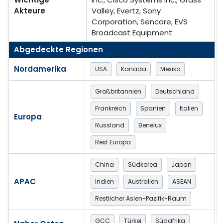
Akteure
Valley, Evertz, Sony
Corporation, Sencore, EVS
Broadcast Equipment
Abgedeckte Regionen
Nordamerika
USA
Kanada
Mexiko
Großbritannien
Deutschland
Frankreich
Spanien
Italien
Europa
Russland
Benelux
Rest Europa
China
Südkorea
Japan
APAC
Indien
Australien
ASEAN
Restlicher Asien-Pazifik-Raum
GCC
Türkei
Südafrika