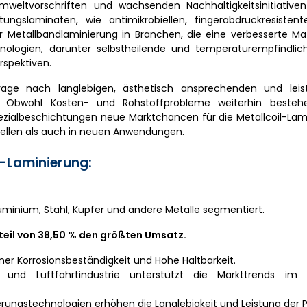
mweltvorschriften und wachsenden Nachhaltigkeitsinitiative
ungslaminaten, wie antimikrobiellen, fingerabdruckresiste
etallbandlaminierung in Branchen, die eine verbesserte Mate
chnologien, darunter selbstheilende und temperaturempfindlic
rspektiven.
rage nach langlebigen, ästhetisch ansprechenden und leis
n. Obwohl Kosten- und Rohstoffprobleme weiterhin bestehe
pezialbeschichtungen neue Marktchancen für die Metallcoil-La
ellen als auch in neuen Anwendungen.
l-Laminierung:
Aluminium, Stahl, Kupfer und andere Metalle segmentiert.
eil von 38,50 % den größten Umsatz.
er Korrosionsbeständigkeit und Hohe Haltbarkeit.
nd Luftfahrtindustrie unterstützt die Markttrends im 
rungstechnologien erhöhen die Langlebigkeit und Leistung der P