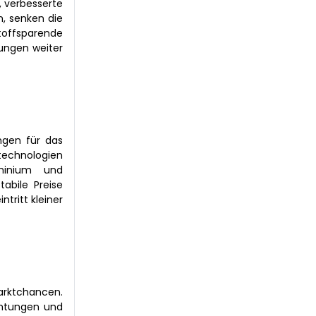
, verbesserte
n, senken die
toffsparende
ungen weiter
ngen für das
technologien
uminium und
abile Preise
tritt kleiner
arktchancen.
ichtungen und