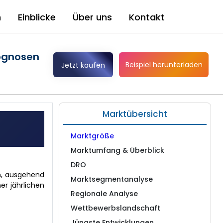
n
Einblicke
Über uns
Kontakt
ognosen
Beispiel herunterladen
Jetzt kaufen
Marktübersicht
Marktgröße
Marktumfang & Überblick
DRO
en, ausgehend
Marktsegmentanalyse
er jährlichen
Regionale Analyse
Wettbewerbslandschaft
Jüngste Entwicklungen