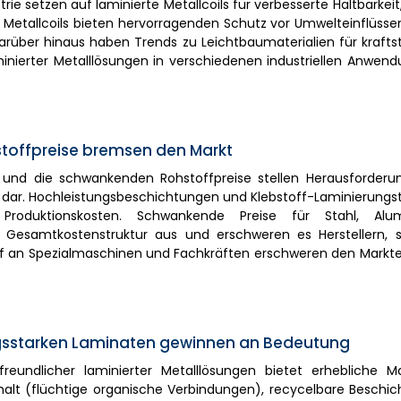
ie setzen auf laminierte Metallcoils für verbesserte Haltbarkeit
e Metallcoils bieten hervorragenden Schutz vor Umwelteinflüsse
rüber hinaus haben Trends zu Leichtbaumaterialien für krafts
nierter Metalllösungen in verschiedenen industriellen Anwend
toffpreise bremsen den Markt
n und die schwankenden Rohstoffpreise stellen Herausforderu
 dar. Hochleistungsbeschichtungen und Klebstoff-Laminierungs
 Produktionskosten. Schwankende Preise für Stahl, Al
 Gesamtkostenstruktur aus und erschweren es Herstellern, st
f an Spezialmaschinen und Fachkräften erschweren den Marktein
ungsstarken Laminaten gewinnen an Bedeutung
undlicher laminierter Metalllösungen bietet erhebliche M
ehalt (flüchtige organische Verbindungen), recycelbare Besch