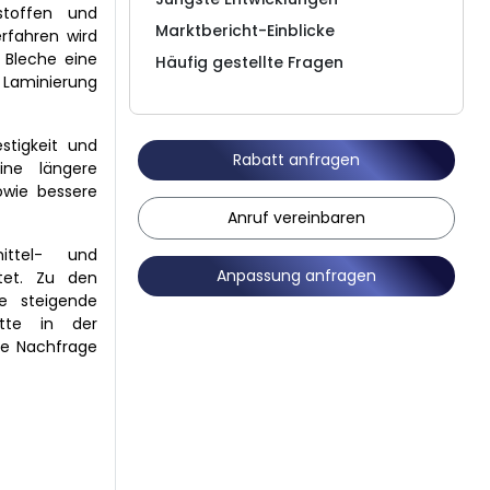
bstoffen und
Marktbericht-Einblicke
erfahren wird
 Bleche eine
Häufig gestellte Fragen
 Laminierung
stigkeit und
Rabatt anfragen
ine längere
owie bessere
Anruf vereinbaren
ittel- und
Anpassung anfragen
tet. Zu den
e steigende
itte in der
ie Nachfrage