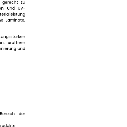
n gerecht zu
nten und UV-
rialleistung
he Laminate,
tungsstarken
n, eröffnen
minierung und
Bereich der
rodukte.