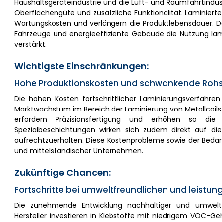
Haushaltsgeräteindustrie und die Luft- und Raumfahrtindustr
Oberflächengüte und zusätzliche Funktionalität. Laminiert
Wartungskosten und verlängern die Produktlebensdauer. Da
Fahrzeuge und energieeffiziente Gebäude die Nutzung lami
verstärkt.
Wichtigste Einschränkungen:
Hohe Produktionskosten und schwankende Rohs
Die hohen Kosten fortschrittlicher Laminierungsverfahre
Marktwachstum im Bereich der Laminierung von Metallcoils
erfordern Präzisionsfertigung und erhöhen so die
Spezialbeschichtungen wirken sich zudem direkt auf die
aufrechtzuerhalten. Diese Kostenprobleme sowie der Bedar
und mittelständischer Unternehmen.
Zukünftige Chancen:
Fortschritte bei umweltfreundlichen und leist
Die zunehmende Entwicklung nachhaltiger und umweltfre
Hersteller investieren in Klebstoffe mit niedrigem VOC-G