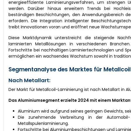
energieeffiziente Laminierungsverfahren, um strengen U
werden. Darüber hinaus erweitern Trends bei Hochleist
beständigen Beschichtungen, den Anwendungsbereich der M
erfordern. Die Integration intelligenter Beschichtungste
treibt Innovationen voran und eröffnet neue Wachstumspe
Diese Marktdynamik unterstreicht die steigende Nachf
laminierten Metalllösungen in verschiedenen Branche
Fortschritte bei nachhaltigen Laminiertechnologien und S
ermöglichen ein wachsendes Wachstum sowohl in tradition
Segmentanalyse des Marktes für Metallcoi
Nach Metallart:
Der Markt für Metallcoil-Laminierung ist nach Metallart in 
Das Aluminiumsegment erzielte 2024 mit einem Marktant
Aluminium wird aufgrund seines geringen Gewichts, sein
Die zunehmende Verbreitung in der Automobil- u
Metallspulenlaminierung.
Fortschritte bei Aluminiumbeschichtungen und Laminie