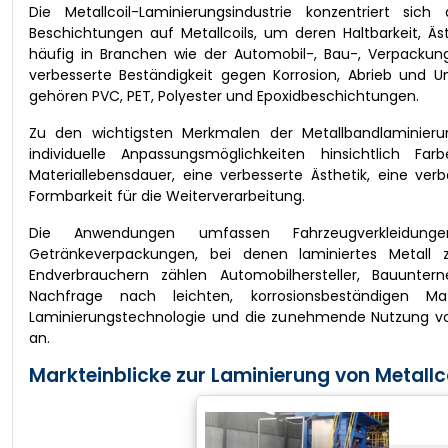
Die Metallcoil-Laminierungsindustrie konzentriert si
Beschichtungen auf Metallcoils, um deren Haltbarkeit, Äs
häufig in Branchen wie der Automobil-, Bau-, Verpackung
verbesserte Beständigkeit gegen Korrosion, Abrieb und Um
gehören PVC, PET, Polyester und Epoxidbeschichtungen.
Zu den wichtigsten Merkmalen der Metallbandlaminieru
individuelle Anpassungsmöglichkeiten hinsichtlich 
Materiallebensdauer, eine verbesserte Ästhetik, eine ve
Formbarkeit für die Weiterverarbeitung.
Die Anwendungen umfassen Fahrzeugverkleidungen
Getränkeverpackungen, bei denen laminiertes Metall 
Endverbrauchern zählen Automobilhersteller, Bauunte
Nachfrage nach leichten, korrosionsbeständigen Mat
Laminierungstechnologie und die zunehmende Nutzung vor
an.
Markteinblicke zur Laminierung von Metallco