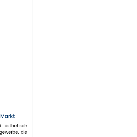
 Markt
d ästhetisch
ugewerbe, die