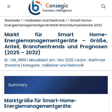
Startseite >
>
Halbleiter und Elektronik >
>
Smart Home-
Energiemanagementgerät Markt Wachstumseinblicke 2032
Markt für Smart Home-
Energiemanagementgeräte – Größe,
Anteil, Branchentrends und Prognosen
anken, Finanzdienstleistungen und Versicherungen
• Konsumgüter
• Energie und Strom
• Lebensmitt
(2025 – 2032)
ID : CBI_1899 | Aktualisiert am :
Nov 2025
| Autor :
Rashmee
gs
• Fallstudien
Shrestha
| Kategorie :
Halbleiter und Elektronik
Summary
Marktgröße für Smart-Home-
Energiemanagementgeräte: