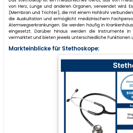
Das Stethoskop ist ein medizinisches Gerät, das von me
von Herz, Lunge und anderen Organen, verwendet wird. E
(Membran und Trichter), die mit einem Hohlrohr verbunden si
die Auskultation und ermöglicht medizinischem Fachperson
Atemwegserkrankungen. Sie werden häufig in Krankenhäuser
eingesetzt. Darüber hinaus werden die Instrumente in 
vermarktet und bieten jeweils unterschiedliche Funktionen 
Markteinblicke für Stethoskope: