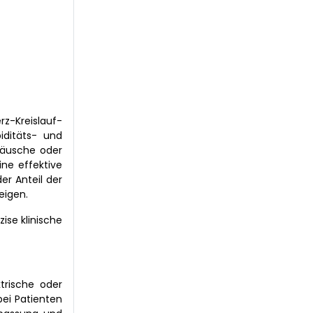
z-Kreislauf-
iditäts- und
räusche oder
ine effektive
er Anteil der
eigen.
ise klinische
trische oder
bei Patienten