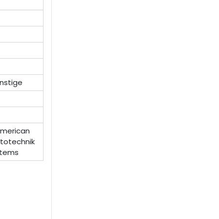
onstige
 American
ptotechnik
stems