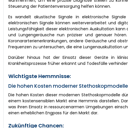
wahrnehmen, um eine präzise Diagnose stellen zu können.
Steuerung der Patientenversorgung helfen können.
Es wandelt akustische Signale in elektronische Signal
elektronischen Signale können weiterverarbeitet und digi
Leistungsfähigkeit dieser elektronischen Auskultation kann
und Lungengeräusche nun präziser und genauer hören. D
Koronararterienerkrankungen, andere Geräusche und obstr
Frequenzen zu untersuchen, die eine Lungenauskultation 
Darüber hinaus hat der Einsatz dieser Geräte in klini
Krankheitsprozesse früher erkannt und Todesfälle verhinde
Wichtigste Hemmnisse:
Die hohen Kosten moderner Stethoskopmodelle
Die hohen Kosten dieser modernen Stethoskopmodelle dür
einem kostensensiblen Markt eine Hemmnis darstellen. Dar
was ihren Einsatz in ressourcenarmen Umgebungen einschrä
einen erheblichen Engpass für den Markt dar.
Zukünftige Chancen: