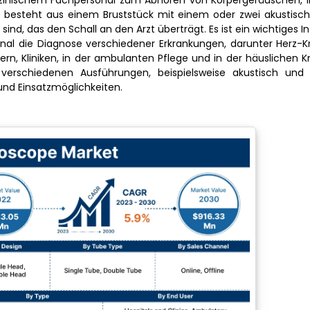
dizinischem Fachpersonal zum Abhören von Körpergeräuschen, 
s besteht aus einem Bruststück mit einem oder zwei akustisc
nd, das den Schall an den Arzt überträgt. Es ist ein wichtiges I
al die Diagnose verschiedener Erkrankungen, darunter Herz-Kr
n, Kliniken, in der ambulanten Pflege und in der häuslichen 
verschiedenen Ausführungen, beispielsweise akustisch und e
und Einsatzmöglichkeiten.