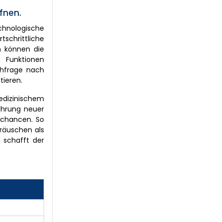
fnen.
hnologische
tschrittliche
en können die
n Funktionen
chfrage nach
tieren.
edizinischem
führung neuer
schancen. So
eräuschen als
d schafft der