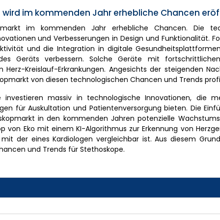
en wird im kommenden Jahr erhebliche Chancen eröf
kopmarkt im kommenden Jahr erhebliche Chancen. Die tec
ovationen und Verbesserungen in Design und Funktionalität. For
ktivität und die Integration in digitale Gesundheitsplattform
des Geräts verbessern. Solche Geräte mit fortschrittliche
n Herz-Kreislauf-Erkrankungen. Angesichts der steigenden Na
skopmarkt von diesen technologischen Chancen und Trends profi
e investieren massiv in technologische Innovationen, die m
ngen für Auskultation und Patientenversorgung bieten. Die Ein
oskopmarkt in den kommenden Jahren potenzielle Wachstum
skop von Eko mit einem KI-Algorithmus zur Erkennung von Herzg
ie mit der eines Kardiologen vergleichbar ist. Aus diesem Grun
tchancen und Trends für Stethoskope.