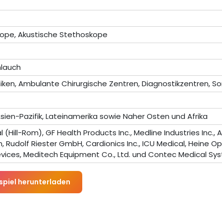
kope, Akustische Stethoskope
hlauch
iken, Ambulante Chirurgische Zentren, Diagnostikzentren, S
sien-Pazifik, Lateinamerika sowie Naher Osten und Afrika
l (Hill-Rom), GF Health Products Inc., Medline Industries Inc.,
, Rudolf Riester GmbH, Cardionics Inc., ICU Medical, Heine O
vices, Meditech Equipment Co., Ltd. und Contec Medical Sy
spiel herunterladen