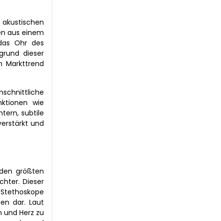
 akustischen
hen aus einem
 das Ohr des
grund dieser
en Markttrend
schnittliche
nktionen wie
ern, subtile
verstärkt und
 den größten
hter. Dieser
-Stethoskope
en dar. Laut
 und Herz zu