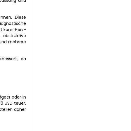
npassung und
önnen. Diese
diagnostische
zt kann Herz-
 obstruktive
 und mehrere
rbessert, da
gets oder in
50 USD teuer,
stellen daher