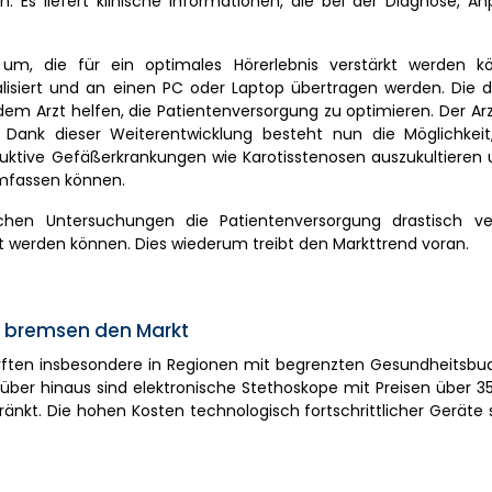
 Es liefert klinische Informationen, die bei der Diagnose, A
e um, die für ein optimales Hörerlebnis verstärkt werden k
talisiert und an einen PC oder Laptop übertragen werden. Die 
 dem Arzt helfen, die Patientenversorgung zu optimieren. Der Ar
ank dieser Weiterentwicklung besteht nun die Möglichkeit,
uktive Gefäßerkrankungen wie Karotisstenosen auszukultieren
umfassen können.
schen Untersuchungen die Patientenversorgung drastisch ve
rt werden können. Dies wiederum treibt den Markttrend voran.
 bremsen den Markt
ften insbesondere in Regionen mit begrenzten Gesundheitsbud
über hinaus sind elektronische Stethoskope mit Preisen über 3
nkt. Die hohen Kosten technologisch fortschrittlicher Geräte 