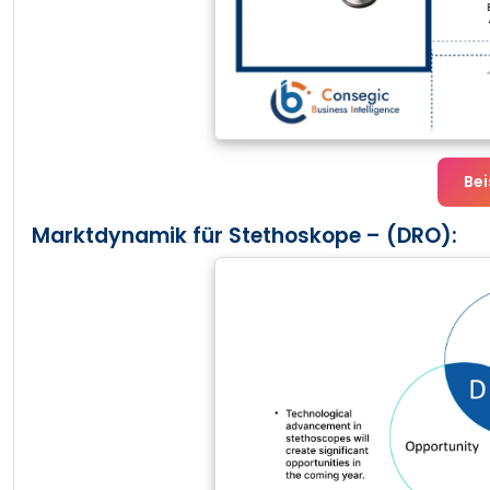
Bei
Marktdynamik für Stethoskope – (DRO):