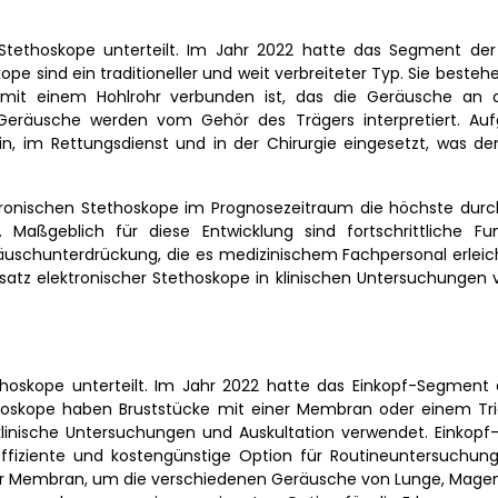
Stethoskope unterteilt. Im Jahr 2022 hatte das Segment der
pe sind ein traditioneller und weit verbreiteter Typ. Sie beste
 mit einem Hohlrohr verbunden ist, das die Geräusche an
 Geräusche werden vom Gehör des Trägers interpretiert. Auf
in, im Rettungsdienst und in der Chirurgie eingesetzt, was d
tronischen Stethoskope im Prognosezeitraum die höchste durch
Maßgeblich für diese Entwicklung sind fortschrittliche Fu
schunterdrückung, die es medizinischem Fachpersonal erleicht
nsatz elektronischer Stethoskope in klinischen Untersuchungen 
hoskope unterteilt. Im Jahr 2022 hatte das Einkopf-Segment
oskope haben Bruststücke mit einer Membran oder einem Tric
klinische Untersuchungen und Auskultation verwendet. Einkopf
ffiziente und kostengünstige Option für Routineuntersuchung
er Membran, um die verschiedenen Geräusche von Lunge, Magen