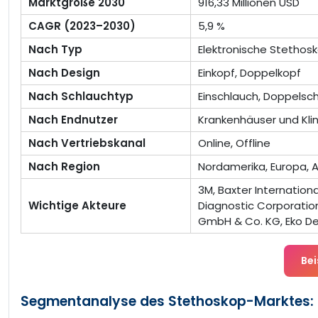
Marktgröße 2030
916,33 Millionen USD
CAGR (2023–2030)
5,9 %
Nach Typ
Elektronische Stethos
Nach Design
Einkopf, Doppelkopf
Nach Schlauchtyp
Einschlauch, Doppelsc
Nach Endnutzer
Krankenhäuser und Klin
Nach Vertriebskanal
Online, Offline
Nach Region
Nordamerika, Europa, A
3M, Baxter Internationa
Wichtige Akteure
Diagnostic Corporation
GmbH & Co. KG, Eko De
Bei
Segmentanalyse des Stethoskop-Marktes: