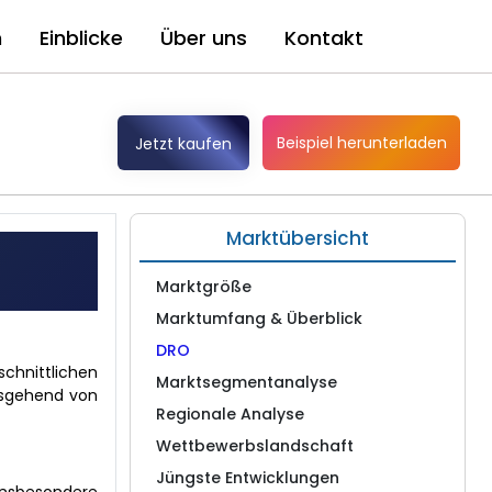
n
Einblicke
Über uns
Kontakt
Beispiel herunterladen
Jetzt kaufen
Marktübersicht
Marktgröße
Marktumfang & Überblick
DRO
chnittlichen
Marktsegmentanalyse
ausgehend von
Regionale Analyse
Wettbewerbslandschaft
Jüngste Entwicklungen