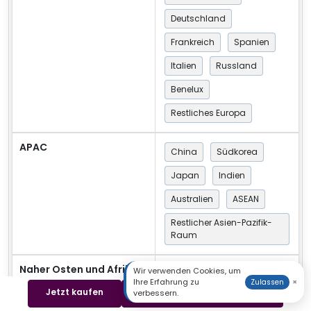
Deutschland
Frankreich
Spanien
Italien
Russland
Benelux
Restliches Europa
APAC
China
Südkorea
Japan
Indien
Australien
ASEAN
Restlicher Asien-Pazifik-
Raum
Naher Osten und Afrika
Wir verwenden Cookies, um
GCC
Türkei
Ihre Erfahrung zu
×
Zulassen
Jetzt kaufen
Beispiel herunterladen
verbessern.
Südafrika