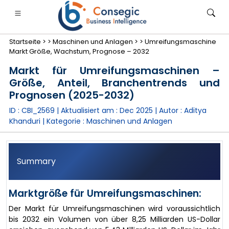
Startseite >
>
Maschinen und Anlagen >
>
Umreifungsmaschine
Markt Größe, Wachstum, Prognose – 2032
Markt für Umreifungsmaschinen –
Größe, Anteil, Branchentrends und
Prognosen (2025-2032)
anken, Finanzdienstleistungen und Versicherungen
• Konsumgüter
• Energie und Strom
• Lebensmitt
ID : CBI_2569 | Aktualisiert am :
Dec 2025
| Autor :
Aditya
Khanduri
| Kategorie :
Maschinen und Anlagen
gs
• Fallstudien
Summary
Marktgröße für Umreifungsmaschinen:
Der Markt für Umreifungsmaschinen wird voraussichtlich
bis 2032 ein Volumen von über 8,25 Milliarden US-Dollar