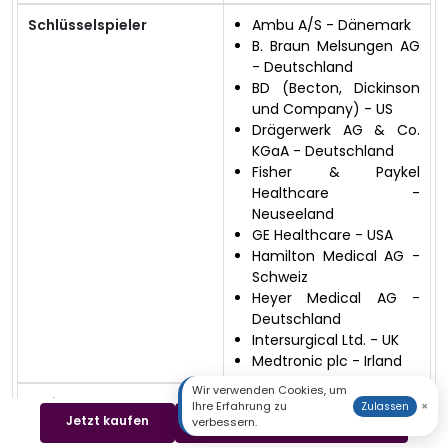
Schlüsselspieler
Ambu A/S - Dänemark
B. Braun Melsungen AG
- Deutschland
BD (Becton, Dickinson
und Company) - US
Drägerwerk AG & Co.
KGaA - Deutschland
Fisher & Paykel
Healthcare -
Neuseeland
GE Healthcare - USA
Hamilton Medical AG -
Schweiz
Heyer Medical AG -
Deutschland
Intersurgical Ltd. - UK
Medtronic plc - Irland
Wir verwenden Cookies, um
Bericht Deckung
Umsatzprognose
Ihre Erfahrung zu
×
Zulassen
Jetzt kaufen
Beispiel herunterladen
verbessern.
Wettbewerbslandschaf
t