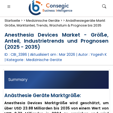
Startseite >
>
Medizinische Geräte >
>
Anästhesiegeräte Markt
Größe, Marktanteil, Trends, Wachstum & Prognose bis 2035
Anesthesia Devices Market - Größe,
Anteil, Industrietrends und Prognosen
(2025 - 2035)
anken, Finanzdienstleistungen und Versicherungen
• Konsumgüter
• Energie und Strom
• Lebensmitt
ID : CBI_3386 | Aktualisiert am :
Mar 2026
| Autor :
Yogesh K
| Kategorie :
Medizinische Geräte
gs
• Fallstudien
Summary
Anästhesie Geräte Marktgröße:
Anesthesia Devices Marktgröße wird geschätzt, um
über USD 23.88 Milliarden bis 2035 von einem Wert von