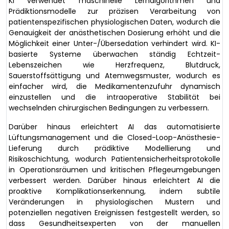
KI verwendet maschinelle Lernalgorithmen und
Prädiktionsmodelle zur präzisen Verarbeitung von
patientenspezifischen physiologischen Daten, wodurch die
Genauigkeit der anästhetischen Dosierung erhöht und die
Möglichkeit einer Unter-/Übersedation verhindert wird. KI-
basierte Systeme überwachen ständig Echtzeit-
Lebenszeichen wie Herzfrequenz, Blutdruck,
Sauerstoffsättigung und Atemwegsmuster, wodurch es
einfacher wird, die Medikamentenzufuhr dynamisch
einzustellen und die intraoperative Stabilität bei
wechselnden chirurgischen Bedingungen zu verbessern.
Darüber hinaus erleichtert AI das automatisierte
Lüftungsmanagement und die Closed-Loop-Anästhesie-
Lieferung durch prädiktive Modellierung und
Risikoschichtung, wodurch Patientensicherheitsprotokolle
in Operationsräumen und kritischen Pflegeumgebungen
verbessert werden. Darüber hinaus erleichtert AI die
proaktive Komplikationserkennung, indem subtile
Veränderungen in physiologischen Mustern und
potenziellen negativen Ereignissen festgestellt werden, so
dass Gesundheitsexperten von der manuellen