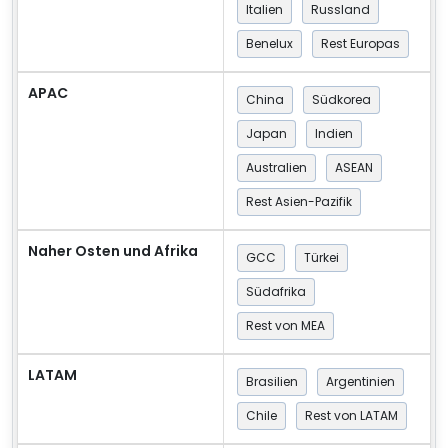
Italien
Russland
Benelux
Rest Europas
APAC
China
Südkorea
Japan
Indien
Australien
ASEAN
Rest Asien-Pazifik
Naher Osten und Afrika
GCC
Türkei
Südafrika
Rest von MEA
LATAM
Brasilien
Argentinien
Chile
Rest von LATAM