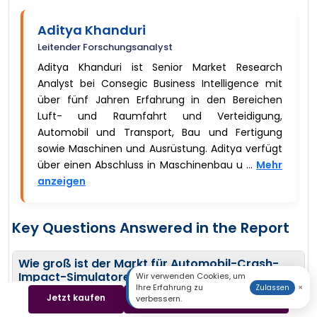
Aditya Khanduri
Leitender Forschungsanalyst
Aditya Khanduri ist Senior Market Research
Analyst bei Consegic Business Intelligence mit
über fünf Jahren Erfahrung in den Bereichen
Luft- und Raumfahrt und Verteidigung,
Automobil und Transport, Bau und Fertigung
sowie Maschinen und Ausrüstung. Aditya verfügt
über einen Abschluss in Maschinenbau u ...
Mehr
anzeigen
Key Questions Answered in the Report
Wie groß ist der Markt für Automobil-Crash-
Impact-Simulatoren?
−
Wir verwenden Cookies, um
Ihre Erfahrung zu
×
Zulassen
Jetzt kaufen
Beispiel herunterladen
verbessern.
Der Markt für Automobil-Crash-Impact-Simulatoren