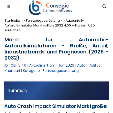
Startseite >
>
Fahrzeugausrüstung >
>
Autounfall-
Aufprallsimulator Markt soll bis 2032 4,00 Milliarden USD
erreichen
Markt für Automobil-
Aufprallsimulatoren - Größe, Anteil,
anken, Finanzdienstleistungen und Versicherungen
• Konsumgüter
• Energie und Strom
• Lebensmitt
Industrietrends und Prognosen (2025 -
2032)
gs
• Fallstudien
ID : CBI_3146 | Aktualisiert am :
Jan 2026
| Autor :
Aditya
Khanduri
| Kategorie :
Fahrzeugausrüstung
Summary
Auto Crash Impact Simulator Marktgröße: