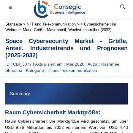
Startseite >
>
IT und Telekommunikation >
>
Cybersicherheit im
Weltraum Markt Größe, Marktanteil, Wachstumstreiber (2032)
Space Cybersecurity Market - Größe,
Anteil, Industrietrends und Prognosen
(2025-2032)
anken, Finanzdienstleistungen und Versicherungen
• Konsumgüter
• Energie und Strom
• Lebensmittel 
ID : CBI_3377 | Aktualisiert am :
Mar 2026
| Autor :
Rashmee
Shrestha
| Kategorie :
IT und Telekommunikation
s
• Fallstudien
Summary
Raum Cybersicherheit Marktgröße:
Raum Cybersicherheit Die Marktgröße wird geschätzt, um über
USD 9.76 Milliarden bis 2032 von einem Wert von USD 4.43