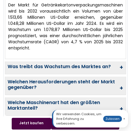
Der Markt für Getränkekartonverpackungsmaschinen
wird bis 2032 voraussichtlich ein Volumen von über
1.513,66 Millionen US-Dollar erreichen, gegenüber
1.048,28 Millionen US-Dollar im Jahr 2024. Es wird ein
Wachstum um 1.078,87 Millionen US-Dollar bis 2025
prognostiziert, was einer durchschnittlichen jährlichen
Wachstumsrate (CAGR) von 4,7 % von 2025 bis 2032
entspricht.
Was treibt das Wachstum des Marktes an?
+
Welchen Herausforderungen steht der Markt
gegenüber?
+
Welche Maschinenart hat den größten
Marktanteil?
+
Wir verwenden Cookies, um
Ihre Erfahrung zu
×
Zulassen
Jetzt kaufen
Beispiel herunterladen
verbessern.