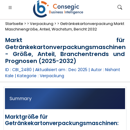
Startseite >
>
Verpackung >
>
Getränkekartonverpackung Markt
Maschinengröße, Anteil, Wachstum, Bericht 2032
Markt für
Getränkekartonverpackungsmaschinen
- Größe, Anteil, Branchentrends und
anken, Finanzdienstleistungen und Versicherungen
• Konsumgüter
• Energie und Strom
• Lebensmitt
Prognosen (2025-2032)
ID : CBI_2480 | Aktualisiert am :
Dec 2025
| Autor :
Nishant
gs
• Fallstudien
Kale
| Kategorie :
Verpackung
Summary
Marktgröße für
Getränkekartonverpackungsmaschinen: