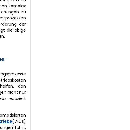
kann komplex
 Lösungen zu
ntprozessen
orderung der
gt die obige
en.
se-
lungsprozesse
triebskosten
helfen, den
gen nicht nur
bs reduziert
matisierten
triebe
(VFDs)
rungen führt.