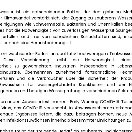
sser ist ein entscheidender Faktor, der den globalen Markt
 Klimawandel verstärkt sich, der Zugang zu sauberem Wasser i
inigungen wie Schwermetalle, Bakterien und Chemikalien bee
 Dies hat die Notwendigkeit von zuverlässigen Wasserprüflösung
ds erfüllen und frei von schädlichen Schadstoffen sind, ins
ser noch eine Herausforderung ist.
ein wachsender Bedarf an qualitativ hochwertigem Trinkwasser
ese Verschiebung treibt die Notwendigkeit einer 
heit zu gewährleisten. Industrien, insbesondere in Leben
ndustrie, übernehmen zunehmend fortschrittliche Techn
rfüllen und die Verbraucher über die Sicherheit der Produ
wusstsein für wassergefährdete Krankheiten und der No
genauen und häufigen Wasserprüfung in verschiedenen Sektore
nen neuen Abwassertest namens Early Warning COVID-19 Testin
Virus, das COVID-19 verursacht, in Abwasserschlamm erkenne
aue Ergebnisse liefern, die dazu beitragen können, neue 
llen Infektionszuwächsen innerhalb bestimmter Einrichtungen zu
alyse treibt der steigende Bedarf an sauberem und sicherem