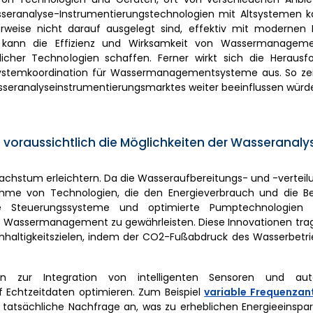
asseranalyse-Instrumentierungstechnologien mit Altsystemen 
erweise nicht darauf ausgelegt sind, effektiv mit modernen
n kann die Effizienz und Wirksamkeit von Wassermanageme
tlicher Technologien schaffen. Ferner wirkt sich die Herausf
Systemkoordination für Wassermanagementsysteme aus. So zei
sseranalyseinstrumentierungsmarktes weiter beeinflussen würd
d voraussichtlich die Möglichkeiten der Wasseranaly
twachstum erleichtern. Da die Wasseraufbereitungs- und -vertei
nahme von Technologien, die den Energieverbrauch und die Be
iche Steuerungssysteme und optimierte Pumptechnologien 
ves Wassermanagement zu gewährleisten. Diese Innovationen tra
haltigkeitszielen, indem der CO2-Fußabdruck des Wasserbetrie
ren zur Integration von intelligenten Sensoren und auto
f Echtzeitdaten optimieren. Zum Beispiel
variable Frequenzan
e tatsächliche Nachfrage an, was zu erheblichen Energieeinspa