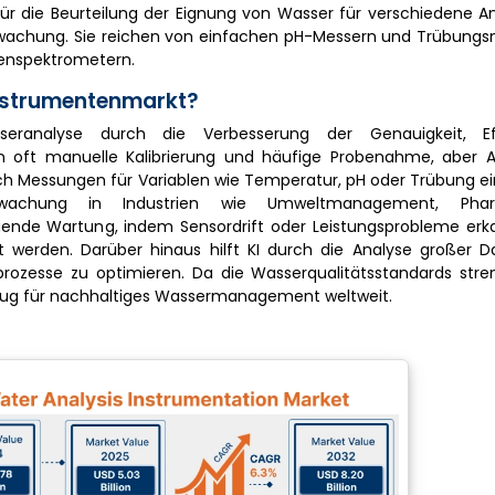
ür die Beurteilung der Eignung von Wasser für verschiedene 
berwachung. Sie reichen von einfachen pH-Messern und Trübung
senspektrometern.
Instrumentenmarkt?
eranalyse durch die Verbesserung der Genauigkeit, Ef
ern oft manuelle Kalibrierung und häufige Probenahme, aber A
 Messungen für Variablen wie Temperatur, pH oder Trübung ein
überwachung in Industrien wie Umweltmanagement, Pha
uende Wartung, indem Sensordrift oder Leistungsprobleme erk
ert werden. Darüber hinaus hilft KI durch die Analyse großer
prozesse zu optimieren. Da die Wasserqualitätsstandards stre
zeug für nachhaltiges Wassermanagement weltweit.