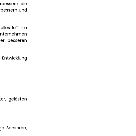
rbessern die
rbessern und
elles IoT. Im
runternehmen
ner besseren
 Entwicklung
er, gelösten
ge Sensoren,