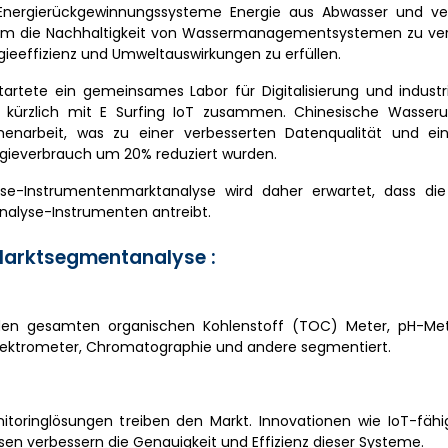
Energierückgewinnungssysteme Energie aus Abwasser und ve
, um die Nachhaltigkeit von Wassermanagementsystemen zu ve
eeffizienz und Umweltauswirkungen zu erfüllen.
rtete ein gemeinsames Labor für Digitalisierung und industri
BB kürzlich mit E Surfing IoT zusammen. Chinesische Wasse
enarbeit, was zu einer verbesserten Datenqualität und ei
ergieverbrauch um 20% reduziert wurden.
e-Instrumentenmarktanalyse wird daher erwartet, dass die
nalyse-Instrumenten antreibt.
arktsegmentanalyse :
den gesamten organischen Kohlenstoff (TOC) Meter, pH-Met
Spektrometer, Chromatographie und andere segmentiert.
itoringlösungen treiben den Markt. Innovationen wie IoT-fähi
en verbessern die Genauigkeit und Effizienz dieser Systeme.