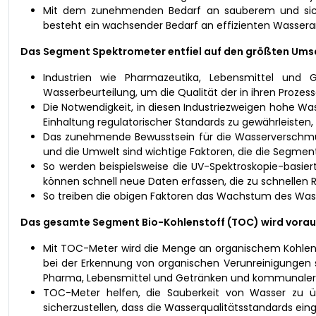
Mit dem zunehmenden Bedarf an sauberem und sichere
besteht ein wachsender Bedarf an effizienten Wasse
Das Segment Spektrometer entfiel auf den größten Umsa
Industrien wie Pharmazeutika, Lebensmittel un
Wasserbeurteilung, um die Qualität der in ihren Proze
Die Notwendigkeit, in diesen Industriezweigen hohe Wa
Einhaltung regulatorischer Standards zu gewährleisten
Das zunehmende Bewusstsein für die Wasserverschmu
und die Umwelt sind wichtige Faktoren, die die Segmen
So werden beispielsweise die UV-Spektroskopie-basier
können schnell neue Daten erfassen, die zu schnellen
So treiben die obigen Faktoren das Wachstum des Was
Das gesamte Segment Bio-Kohlenstoff (TOC) wird vorauss
Mit TOC-Meter wird die Menge an organischem Kohlenst
bei der Erkennung von organischen Verunreinigungen so
Pharma, Lebensmittel und Getränken und kommunaler
TOC-Meter helfen, die Sauberkeit von Wasser zu üb
sicherzustellen, dass die Wasserqualitätsstandards ein