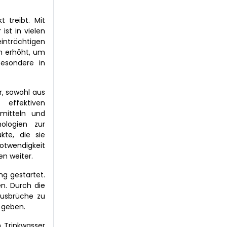
 treibt. Mit
st in vielen
inträchtigen
en erhöht, um
besondere in
, sowohl aus
effektiven
smitteln und
ologien zur
kte, die sie
twendigkeit
n weiter.
g gestartet.
n. Durch die
Ausbrüche zu
 geben.
 Trinkwasser