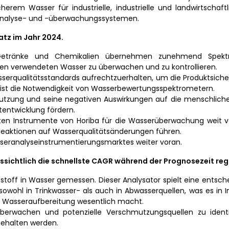
m Wasser für industrielle, industrielle und landwirtschaft
ranalyse- und -überwachungssystemen.
tz im Jahr 2024.
d Getränke und Chemikalien übernehmen zunehmend Spekt
ssen verwendeten Wasser zu überwachen und zu kontrollieren.
sserqualitätsstandards aufrechtzuerhalten, um die Produktsiche
, ist die Notwendigkeit von Wasserbewertungsspektrometern.
tzung und seine negativen Auswirkungen auf die menschlich
tentwicklung fördern.
ten Instrumente von Horiba für die Wasserüberwachung weit ve
 Reaktionen auf Wasserqualitätsänderungen führen.
seranalyseinstrumentierungsmarktes weiter voran.
ichtlich die schnellste CAGR während der Prognosezeit regi
off in Wasser gemessen. Dieser Analysator spielt eine entsch
wohl in Trinkwasser- als auch in Abwasserquellen, was es in I
 Wasseraufbereitung wesentlich macht.
erwachen und potenzielle Verschmutzungsquellen zu identi
gehalten werden.