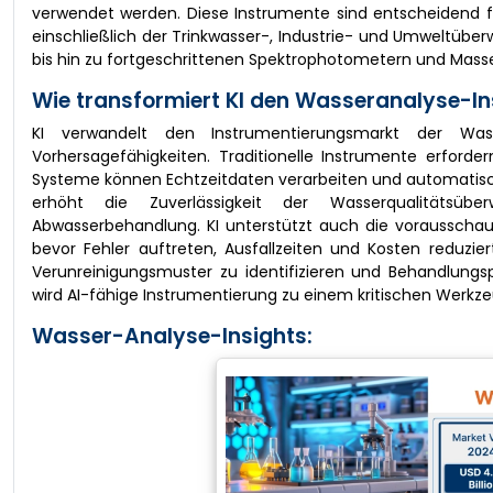
verwendet werden. Diese Instrumente sind entscheidend f
einschließlich der Trinkwasser-, Industrie- und Umweltü
bis hin zu fortgeschrittenen Spektrophotometern und Mas
Wie transformiert KI den Wasseranalyse-
KI verwandelt den Instrumentierungsmarkt der Wass
Vorhersagefähigkeiten. Traditionelle Instrumente erford
Systeme können Echtzeitdaten verarbeiten und automatisch
erhöht die Zuverlässigkeit der Wasserqualitäts
Abwasserbehandlung. KI unterstützt auch die vorausscha
bevor Fehler auftreten, Ausfallzeiten und Kosten reduzi
Verunreinigungsmuster zu identifizieren und Behandlungs
wird AI-fähige Instrumentierung zu einem kritischen Werk
Wasser-Analyse-Insights: