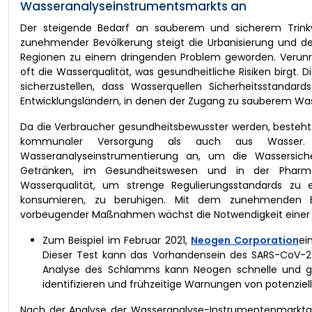
Wasseranalyseinstrumentsmarkts an
Der steigende Bedarf an sauberem und sicherem Trinkwa
zunehmender Bevölkerung steigt die Urbanisierung und der
Regionen zu einem dringenden Problem geworden. Verunre
oft die Wasserqualität, was gesundheitliche Risiken birgt.
sicherzustellen, dass Wasserquellen Sicherheitsstandar
Entwicklungsländern, in denen der Zugang zu sauberem Was
Da die Verbraucher gesundheitsbewusster werden, besteht 
kommunaler Versorgung als auch aus Wasser. Di
Wasseranalyseinstrumentierung an, um die Wassersicher
Getränken, im Gesundheitswesen und in der Pharmai
Wasserqualität, um strenge Regulierungsstandards zu e
konsumieren, zu beruhigen. Mit dem zunehmenden Be
vorbeugender Maßnahmen wächst die Notwendigkeit einer 
Zum Beispiel im Februar 2021,
Neogen Corporation
ei
Dieser Test kann das Vorhandensein des SARS-CoV-2 
Analyse des Schlamms kann Neogen schnelle und gen
identifizieren und frühzeitige Warnungen von potenzie
Nach der Analyse der Wasseranalyse-Instrumentenmarktan