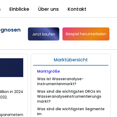
n
Einblicke
Über uns
Kontakt
rognosen
Beispiel herunterladen
Jetzt kaufen
Marktübersicht
Marktgröße
Was ist Wasseranalyse-
Instrumentenmarkt?
Was sind die wichtigsten DROs im
llion in 2024
Wasseranalyseinstrumentierungs
2032.
markt?
Was sind die wichtigsten Segmente
im
tsparametern