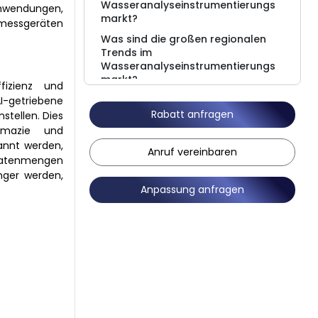
Wasseranalyseinstrumentierungs
Anwendungen,
markt?
smessgeräten
Was sind die großen regionalen
Trends im
Wasseranalyseinstrumentierungs
markt?
fizienz und
Wettbewerbslandschaft
I-getriebene
Rabatt anfragen
stellen. Dies
Was sind die jüngsten
rmazie und
Entwicklungen im Wasseranalyse-
annt werden,
Instrumentenmarkt?
Anruf vereinbaren
 Datenmengen
Marktbericht Einblicke
nger werden,
FAQs
Anpassung anfragen