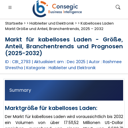
Startseite >
>
Halbleiter und Elektronik >
>
Kabelloses Laden
Markt Größe und Anteil, Branchentrends, 2025 – 2032
Markt für kabelloses Laden - Größe,
Anteil, Branchentrends und Prognosen
(2025-2032)
anken, Finanzdienstleistungen und Versicherungen
• Konsumgüter
• Energie und Strom
• Lebensmitt
ID : CBI_2793 | Aktualisiert am :
Dec 2025
| Autor :
Rashmee
Shrestha
| Kategorie :
Halbleiter und Elektronik
gs
• Fallstudien
Summary
Marktgröße für kabelloses Laden:
Der Markt für kabelloses Laden wird voraussichtlich bis 2032
ein Volumen von über 17.511,52 Millionen US-Dollar