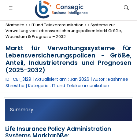
Startseite >
>
IT und Telekommunikation >
>
Systeme zur
Verwaltung von Lebensversicherungspolicen Markt Größe,
Wachstum & Prognose – 2032
Markt für Verwaltungssysteme für
Lebensversicherungspolicen - Größe,
anken, Finanzdienstleistungen und Versicherungen
• Konsumgüter
• Energie und Strom
• Lebensmitt
Anteil, Industrietrends und Prognosen
(2025-2032)
gs
• Fallstudien
ID : CBI_3129 | Aktualisiert am :
Jan 2026
| Autor :
Rashmee
Shrestha
| Kategorie :
IT und Telekommunikation
Summary
Life Insurance Policy Administration
Systems Marktgröße: