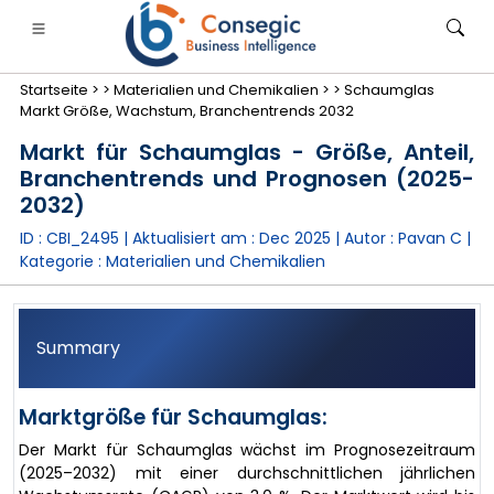
Startseite >
>
Materialien und Chemikalien >
>
Schaumglas
Markt Größe, Wachstum, Branchentrends 2032
Markt für Schaumglas - Größe, Anteil,
Branchentrends und Prognosen (2025-
2032)
anken, Finanzdienstleistungen und Versicherungen
• Konsumgüter
• Energie und Strom
• Lebensmitt
ID : CBI_2495 | Aktualisiert am :
Dec 2025
| Autor :
Pavan C
|
Kategorie :
Materialien und Chemikalien
gs
• Fallstudien
Summary
Marktgröße für Schaumglas:
Der Markt für Schaumglas wächst im Prognosezeitraum
(2025–2032) mit einer durchschnittlichen jährlichen