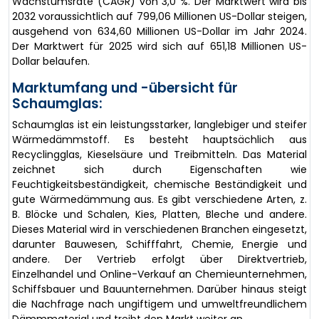
Wachstumsrate (CAGR) von 3,0 %. Der Marktwert wird bis
2032 voraussichtlich auf 799,06 Millionen US-Dollar steigen,
ausgehend von 634,60 Millionen US-Dollar im Jahr 2024.
Der Marktwert für 2025 wird sich auf 651,18 Millionen US-
Dollar belaufen.
Marktumfang und -übersicht für
Schaumglas:
Schaumglas ist ein leistungsstarker, langlebiger und steifer
Wärmedämmstoff. Es besteht hauptsächlich aus
Recyclingglas, Kieselsäure und Treibmitteln. Das Material
zeichnet sich durch Eigenschaften wie
Feuchtigkeitsbeständigkeit, chemische Beständigkeit und
gute Wärmedämmung aus. Es gibt verschiedene Arten, z.
B. Blöcke und Schalen, Kies, Platten, Bleche und andere.
Dieses Material wird in verschiedenen Branchen eingesetzt,
darunter Bauwesen, Schifffahrt, Chemie, Energie und
andere. Der Vertrieb erfolgt über Direktvertrieb,
Einzelhandel und Online-Verkauf an Chemieunternehmen,
Schiffsbauer und Bauunternehmen. Darüber hinaus steigt
die Nachfrage nach ungiftigem und umweltfreundlichem