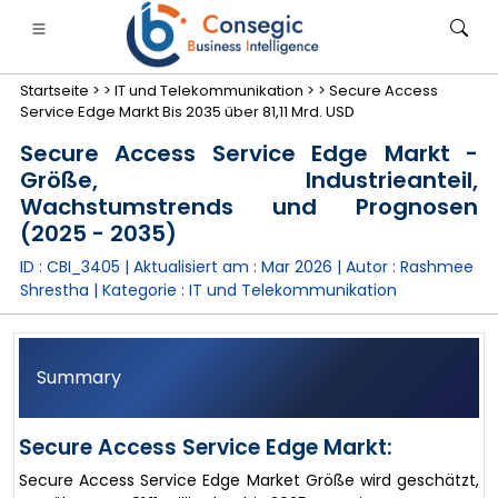
Startseite >
>
IT und Telekommunikation >
>
Secure Access
Service Edge Markt Bis 2035 über 81,11 Mrd. USD
Secure Access Service Edge Markt -
Größe, Industrieanteil,
Wachstumstrends und Prognosen
anken, Finanzdienstleistungen und Versicherungen
• Konsumgüter
• Energie und Strom
• Lebensmitt
(2025 - 2035)
ID : CBI_3405 | Aktualisiert am :
Mar 2026
| Autor :
Rashmee
gs
• Fallstudien
Shrestha
| Kategorie :
IT und Telekommunikation
Summary
Secure Access Service Edge Markt:
Secure Access Service Edge Market Größe wird geschätzt,