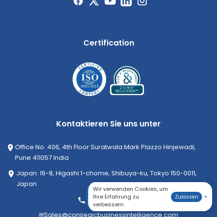
Certification
Kontaktieren Sie uns unter
Office No. 406, 4th Floor Suratwala Mark Plazzo Hinjewadi,
Pune 411057 India
Japan: 16-8, Higashi 1-chome, Shibuya-ku, Tokyo 150-0011,
Japan
Wir verwenden Cookies, um
Ihre Erfahrung zu
×
Zulassen
+1-252-552-1404
verbessern.
✉
Sales@consegicbusinessintelligence.com