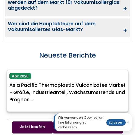
werden auf dem Markt für Vakuumisolierglas
abgedeckt?
+
Wer sind die Hauptakteure auf dem
Vakuumisoliertes Glas-Markt?
+
Neueste Berichte
Apr 2026
Asia Pacific Thermoplastic Vulcanizates Market
- Größe, Industrieanteil, Wachstumstrends und
Prognos...
Wir verwenden Cookies, um
Ihre Erfahrung zu
×
Zulassen
Apr 2026
Jetzt kaufen
Beispiel herunterladen
verbessern.
Pharmamembranfiltrationsmarkt - Größe,