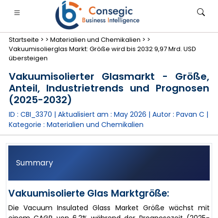
Startseite >
>
Materialien und Chemikalien >
>
Vakuumisolierglas Markt: Größe wird bis 2032 9,97 Mrd. USD
übersteigen
Vakuumisolierter Glasmarkt - Größe,
Anteil, Industrietrends und Prognosen
anken, Finanzdienstleistungen und Versicherungen
• Konsumgüter
• Energie und Strom
• Lebensmitt
(2025-2032)
ID : CBI_3370 | Aktualisiert am :
May 2026
| Autor :
Pavan C
|
gs
• Fallstudien
Kategorie :
Materialien und Chemikalien
Summary
Vakuumisolierte Glas Marktgröße:
Die Vacuum Insulated Glass Market Größe wächst mit