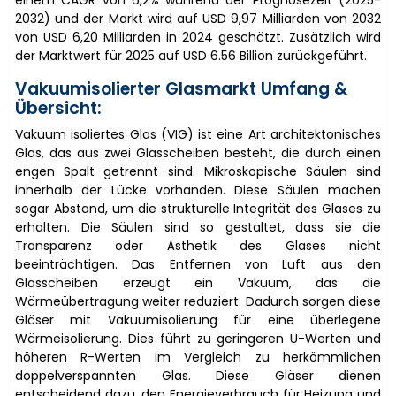
einem CAGR von 6,2% während der Prognosezeit (2025-
2032) und der Markt wird auf USD 9,97 Milliarden von 2032
von USD 6,20 Milliarden in 2024 geschätzt. Zusätzlich wird
der Marktwert für 2025 auf USD 6.56 Billion zurückgeführt.
Vakuumisolierter Glasmarkt Umfang &
Übersicht:
Vakuum isoliertes Glas (VIG) ist eine Art architektonisches
Glas, das aus zwei Glasscheiben besteht, die durch einen
engen Spalt getrennt sind. Mikroskopische Säulen sind
innerhalb der Lücke vorhanden. Diese Säulen machen
sogar Abstand, um die strukturelle Integrität des Glases zu
erhalten. Die Säulen sind so gestaltet, dass sie die
Transparenz oder Ästhetik des Glases nicht
beeinträchtigen. Das Entfernen von Luft aus den
Glasscheiben erzeugt ein Vakuum, das die
Wärmeübertragung weiter reduziert. Dadurch sorgen diese
Gläser mit Vakuumisolierung für eine überlegene
Wärmeisolierung. Dies führt zu geringeren U-Werten und
höheren R-Werten im Vergleich zu herkömmlichen
doppelverspannten Glas. Diese Gläser dienen
entscheidend dazu, den Energieverbrauch für Heizung und