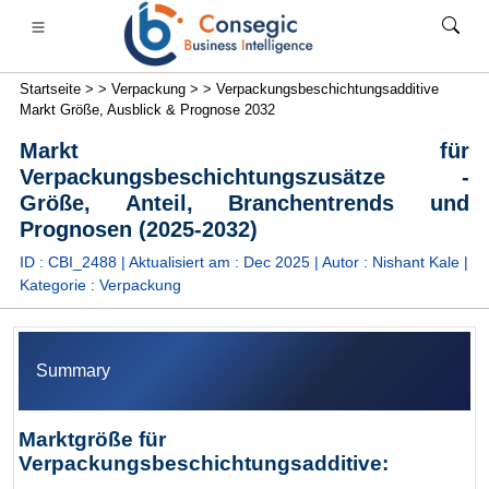
Startseite >
>
Verpackung >
>
Verpackungsbeschichtungsadditive
Markt Größe, Ausblick & Prognose 2032
Markt für
Verpackungsbeschichtungszusätze -
Größe, Anteil, Branchentrends und
anken, Finanzdienstleistungen und Versicherungen
• Konsumgüter
• Energie und Strom
• Lebensmittel 
Prognosen (2025-2032)
ID : CBI_2488 | Aktualisiert am :
Dec 2025
| Autor :
Nishant Kale
|
s
• Fallstudien
Kategorie :
Verpackung
Summary
Marktgröße für
Verpackungsbeschichtungsadditive: