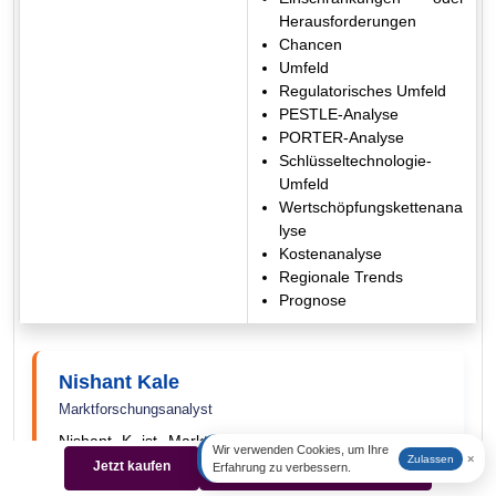
Herausforderungen
Chancen
Umfeld
Regulatorisches Umfeld
PESTLE-Analyse
PORTER-Analyse
Schlüsseltechnologie-
Umfeld
Wertschöpfungskettenana
lyse
Kostenanalyse
Regionale Trends
Prognose
Nishant Kale
Marktforschungsanalyst
Nishant K ist Marktforschungsanalyst bei Consegic
Wir verwenden Cookies, um Ihre
×
Zulassen
Business Intelligence mit über drei Jahren Erfahrung
Jetzt kaufen
Beispiel herunterladen
Erfahrung zu verbessern.
in den Bereichen Landwirtschaft und Tierfutter,