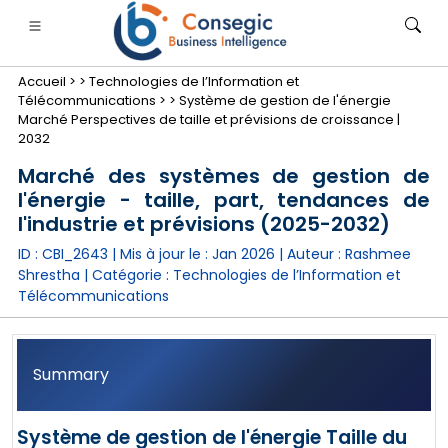
Accueil >
>
Technologies de l’Information et
Télécommunications >
>
Système de gestion de l'énergie
Marché Perspectives de taille et prévisions de croissance |
2032
Marché des systèmes de gestion de
l'énergie - taille, part, tendances de
nimale
anque, services financiers et assurance
• Biens de consommation
• Énergie et électricité
• Alimentatio
l'industrie et prévisions (2025-2032)
ID : CBI_2643 | Mis à jour le :
Jan 2026
| Auteur :
Rashmee
gs
• étude de cas
Shrestha
| Catégorie :
Technologies de l’Information et
Télécommunications
Summary
Système de gestion de l'énergie Taille du