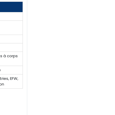
ns à corps
e
ries, EFW,
ion