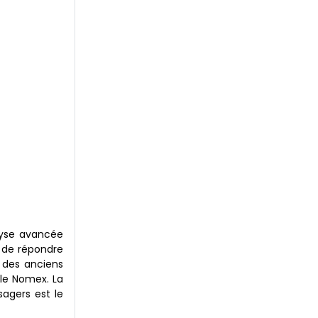
alyse avancée
n de répondre
 des anciens
lle Nomex. La
agers est le