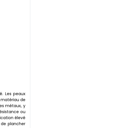
é. Les peaux
e matériau de
res métaux, y
résistance ou
ication élevé
 de plancher