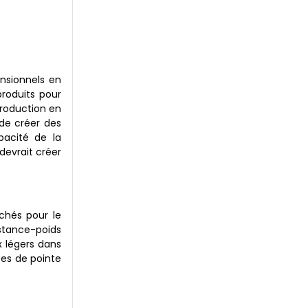
nsionnels en
roduits pour
production en
 de créer des
pacité de la
devrait créer
uchés pour le
istance-poids
x légers dans
tes de pointe