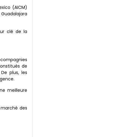
Mexico (AICM)
t Guadalajara
ur clé de la
es compagnies
constitués de
De plus, les
rgence.
ne meilleure
u marché des