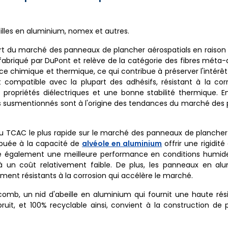
illes en aluminium, nomex et autres.
t du marché des panneaux de plancher aérospatials en raison 
t fabriqué par DuPont et relève de la catégorie des fibres méta
nce chimique et thermique, ce qui contribue à préserver l'intérê
 compatible avec la plupart des adhésifs, résistant à la cor
 propriétés diélectriques et une bonne stabilité thermique. E
urs susmentionnés sont à l'origine des tendances du marché de
du TCAC le plus rapide sur le marché des panneaux de plancher
ribuée à la capacité de
alvéole en aluminium
offrir une rigidit
fre également une meilleure performance en conditions humid
 à un coût relativement faible. De plus, les panneaux en al
lement résistants à la corrosion qui accélère le marché.
comb, un nid d'abeille en aluminium qui fournit une haute rés
u bruit, et 100% recyclable ainsi, convient à la construction d