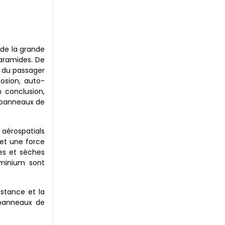
de la grande
-aramides. De
t du passager
rosion, auto-
n conclusion,
s panneaux de
 aérospatials
é et une force
es et sèches
uminium sont
istance et la
e panneaux de