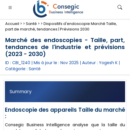
Accueil >
>
Santé >
>
Dispositifs d'endoscopie Marché Taille,
part de marché, tendances | Prévisions 2030
Marché des endoscopies - Taille, part,
tendances de l'industrie et prévisions
(2023 - 2030)
nimale
anque, services financiers et assurance
• Biens de consommation
• Énergie et électricité
• Alimentatio
ID : CBI_1240 | Mis à jour le :
Nov 2025
| Auteur :
Yogesh K
|
Catégorie :
Santé
gs
• étude de cas
Summary
Endoscopie des appareils Taille du marché
:
Consegic Business Intelligence analyse que la taille du