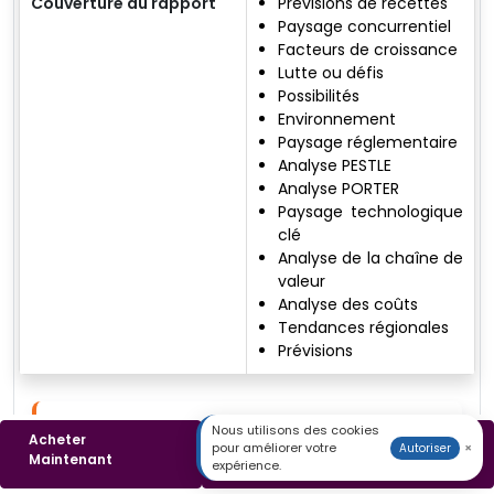
Couverture du rapport
Prévisions de recettes
Paysage concurrentiel
Facteurs de croissance
Lutte ou défis
Possibilités
Environnement
Paysage réglementaire
Analyse PESTLE
Analyse PORTER
Paysage technologique
clé
Analyse de la chaîne de
valeur
Analyse des coûts
Tendances régionales
Prévisions
Aditya Khanduri
Nous utilisons des cookies
Acheter
Télécharger un
pour améliorer votre
×
Autoriser
Analyste de recherche principal
Maintenant
Échantillon
expérience.
Aditya Khanduri est analyste principal d'études