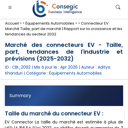
Accueil >
>
Équipements Automobiles >
>
Connecteur EV
Marché Taille, part de marché | Rapport sur la croissance et les
tendances du secteur 2032
Marché des connecteurs EV - Taille,
part, tendances de l'industrie et
nimale
anque, services financiers et assurance
• Biens de consommation
• Énergie et électricité
• Alimentatio
prévisions (2025-2032)
ID : CBI_2092 | Mis à jour le :
Apr 2026
| Auteur :
Aditya
gs
• étude de cas
Khanduri
| Catégorie :
Équipements Automobiles
Summary
Taille du marché du connecteur EV :
EV Connector La taille du marché est estimée à plus de