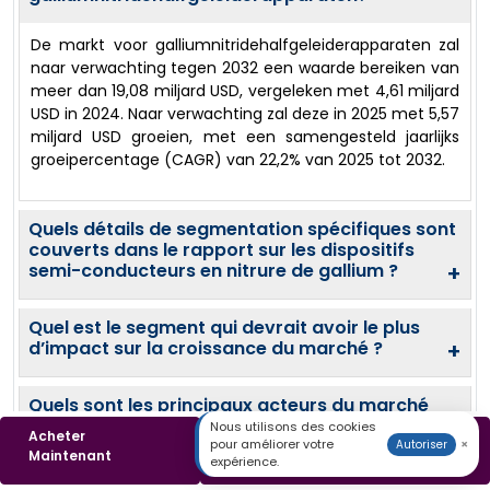
De markt voor galliumnitridehalfgeleiderapparaten zal
naar verwachting tegen 2032 een waarde bereiken van
meer dan 19,08 miljard USD, vergeleken met 4,61 miljard
USD in 2024. Naar verwachting zal deze in 2025 met 5,57
miljard USD groeien, met een samengesteld jaarlijks
groeipercentage (CAGR) van 22,2% van 2025 tot 2032.
Quels détails de segmentation spécifiques sont
couverts dans le rapport sur les dispositifs
semi-conducteurs en nitrure de gallium ?
+
Quel est le segment qui devrait avoir le plus
d’impact sur la croissance du marché ?
+
Quels sont les principaux acteurs du marché
des dispositifs semi-conducteurs au nitrure de
Nous utilisons des cookies
Acheter
Télécharger un
gallium ?
+
pour améliorer votre
×
Autoriser
Maintenant
Échantillon
expérience.