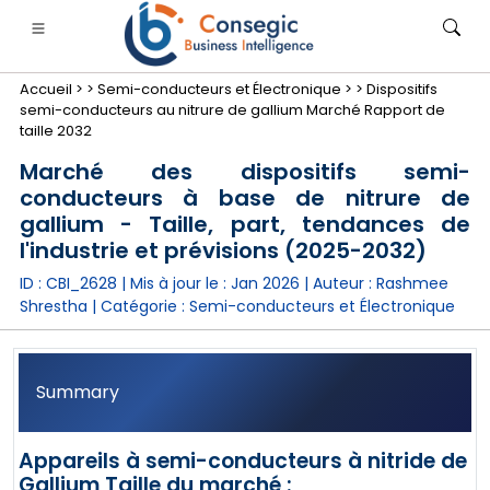
Accueil >
>
Semi-conducteurs et Électronique >
>
Dispositifs
semi-conducteurs au nitrure de gallium Marché Rapport de
taille 2032
Marché des dispositifs semi-
conducteurs à base de nitrure de
nimale
anque, services financiers et assurance
• Biens de consommation
• Énergie et électricité
• Alimentatio
gallium - Taille, part, tendances de
l'industrie et prévisions (2025-2032)
gs
• étude de cas
ID : CBI_2628 | Mis à jour le :
Jan 2026
| Auteur :
Rashmee
Shrestha
| Catégorie :
Semi-conducteurs et Électronique
Summary
Appareils à semi-conducteurs à nitride de
Gallium Taille du marché :