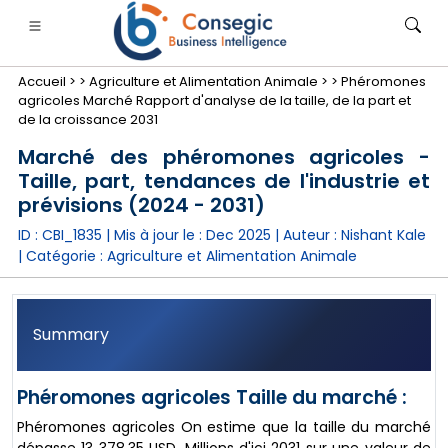
Accueil >
>
Agriculture et Alimentation Animale >
>
Phéromones
agricoles Marché Rapport d'analyse de la taille, de la part et
de la croissance 2031
Marché des phéromones agricoles -
Taille, part, tendances de l'industrie et
nimale
anque, services financiers et assurance
• Biens de consommation
• Énergie et électricité
• Alimentatio
prévisions (2024 - 2031)
ID : CBI_1835 | Mis à jour le :
Dec 2025
| Auteur :
Nishant Kale
gs
• étude de cas
| Catégorie :
Agriculture et Alimentation Animale
Summary
Phéromones agricoles Taille du marché :
Phéromones agricoles On estime que la taille du marché