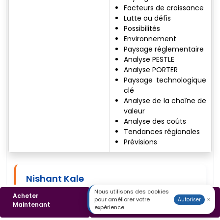
Facteurs de croissance
Lutte ou défis
Possibilités
Environnement
Paysage réglementaire
Analyse PESTLE
Analyse PORTER
Paysage technologique
clé
Analyse de la chaîne de
valeur
Analyse des coûts
Tendances régionales
Prévisions
Nishant Kale
Analyste d'études de marché
Nous utilisons des cookies
Acheter
Télécharger un
pour améliorer votre
×
Autoriser
Nishant K est analyste d'études de marché chez
Maintenant
Échantillon
expérience.
Consegic Business Intelligence, avec plus de trois