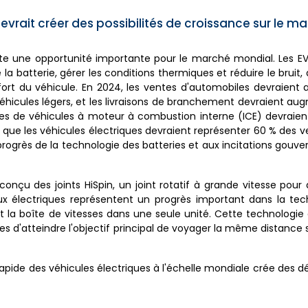
evrait créer des possibilités de croissance sur le m
ente une opportunité importante pour le marché mondial. Les E
 la batterie, gérer les conditions thermiques et réduire le bruit,
nfort du véhicule. En 2024, les ventes d'automobiles devraient a
véhicules légers, et les livraisons de branchement devraient au
ntes de véhicules à moteur à combustion interne (ICE) devraient
s que les véhicules électriques devraient représenter 60 % des v
progrès de la technologie des batteries et aux incitations gouv
onçu des joints HiSpin, un joint rotatif à grande vitesse pour 
eux électriques représentent un progrès important dans la tec
et la boîte de vitesses dans une seule unité. Cette technologie
s d'atteindre l'objectif principal de voyager la même distance 
 rapide des véhicules électriques à l'échelle mondiale crée des 