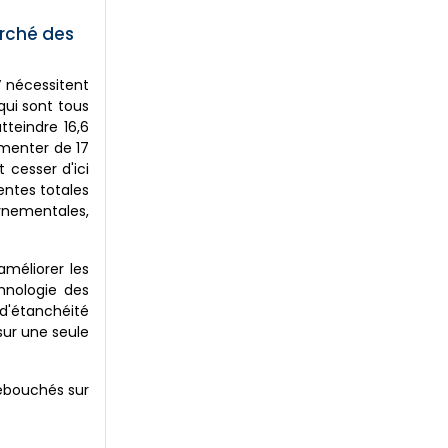
arché des
V nécessitent
 qui sont tous
tteindre 16,6
gmenter de 17
 cesser d'ici
entes totales
ernementales,
améliorer les
hnologie des
 d'étanchéité
sur une seule
débouchés sur