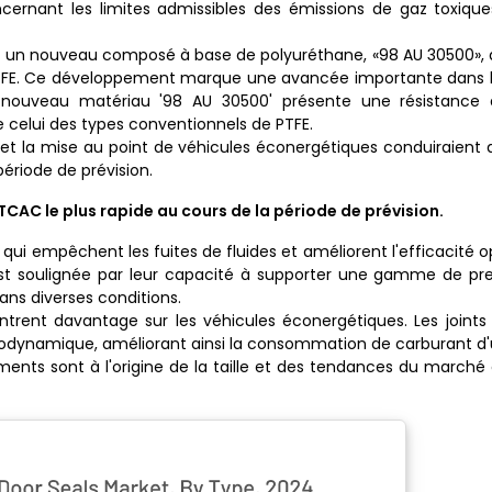
ncernant les limites admissibles des émissions de gaz toxiq
t un nouveau composé à base de polyuréthane, «98 AU 30500», 
ls PTFE. Ce développement marque une avancée importante dans
e nouveau matériau '98 AU 30500' présente une résistance à
 celui des types conventionnels de PTFE.
 et la mise au point de véhicules éconergétiques conduiraient
ériode de prévision.
CAC le plus rapide au cours de la période de prévision.
ui empêchent les fuites de fluides et améliorent l'efficacité o
st soulignée par leur capacité à supporter une gamme de pre
ans diverses conditions.
rent davantage sur les véhicules éconergétiques. Les joint
rodynamique, améliorant ainsi la consommation de carburant d'
ements sont à l'origine de la taille et des tendances du marché 