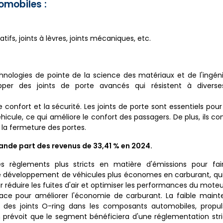
omobiles :
tifs, joints à lèvres, joints mécaniques, etc.
hnologies de pointe de la science des matériaux et de l'ingéni
per des joints de porte avancés qui résistent à diverses
nfort et la sécurité. Les joints de porte sont essentiels pour
véhicule, ce qui améliore le confort des passagers. De plus, ils co
 la fermeture des portes.
ande part des revenus de 33,41 % en 2024.
règlements plus stricts en matière d'émissions pour fai
 développement de véhicules plus économes en carburant, qui
réduire les fuites d'air et optimiser les performances du moteu
cace pour améliorer l'économie de carburant. La faible maint
ue des joints O-ring dans les composants automobiles, propuls
n prévoit que le segment bénéficiera d'une réglementation st