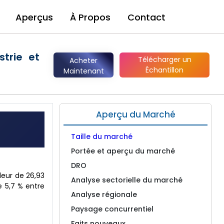
Aperçus
À Propos
Contact
strie et
Télécharger un
Acheter
Échantillon
Maintenant
Aperçu du Marché
Taille du marché
Portée et aperçu du marché
DRO
leur de 26,93
Analyse sectorielle du marché
e 5,7 % entre
Analyse régionale
Paysage concurrentiel
Faits nouveaux