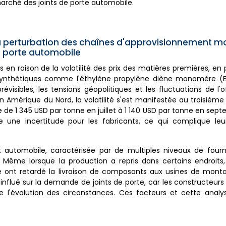
marché des joints de porte automobile.
t la perturbation des chaînes d'approvisionnement m
e porte automobile
n raison de la volatilité des prix des matières premières, en p
ynthétiques comme l'éthylène propylène diène monomère (E
isibles, les tensions géopolitiques et les fluctuations de l'o
 Amérique du Nord, la volatilité s'est manifestée au troisième
de 1 345 USD par tonne en juillet à 1 140 USD par tonne en sept
 une incertitude pour les fabricants, ce qui complique leur
 automobile, caractérisée par de multiples niveaux de fourn
ns. Même lorsque la production a repris dans certains endroits
é ont retardé la livraison de composants aux usines de monta
 influé sur la demande de joints de porte, car les constructeur
e l'évolution des circonstances. Ces facteurs et cette analy