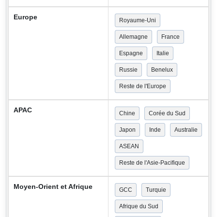
Europe
Royaume-Uni
Allemagne
France
Espagne
Italie
Russie
Benelux
Reste de l'Europe
APAC
Chine
Corée du Sud
Japon
Inde
Australie
ASEAN
Reste de l'Asie-Pacifique
Moyen-Orient et Afrique
GCC
Turquie
Afrique du Sud