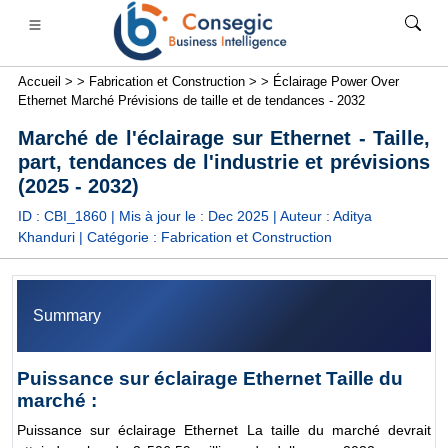
Accueil >
>
Fabrication et Construction >
>
Éclairage Power Over
Ethernet Marché Prévisions de taille et de tendances - 2032
Marché de l'éclairage sur Ethernet - Taille,
part, tendances de l'industrie et prévisions
(2025 - 2032)
anque, services financiers et assurance
• Biens de consommation
• Énergie et électricité
• Alimentation 
ID : CBI_1860 | Mis à jour le :
Dec 2025
| Auteur :
Aditya
Khanduri
| Catégorie :
Fabrication et Construction
s
• étude de cas
Summary
Puissance sur éclairage Ethernet Taille du
marché :
Puissance sur éclairage Ethernet La taille du marché devrait