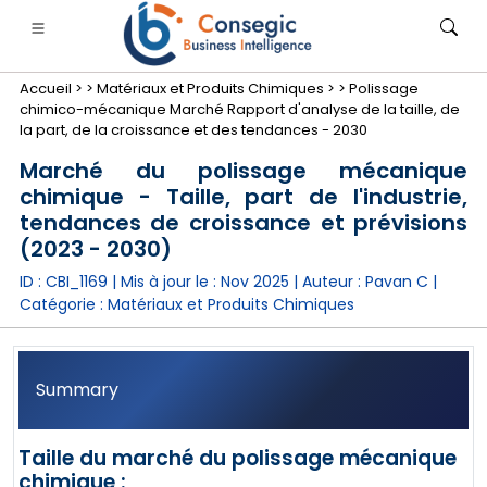
Accueil >
>
Matériaux et Produits Chimiques >
>
Polissage
chimico-mécanique Marché Rapport d'analyse de la taille, de
la part, de la croissance et des tendances - 2030
Marché du polissage mécanique
chimique - Taille, part de l'industrie,
nimale
anque, services financiers et assurance
• Biens de consommation
• Énergie et électricité
• Alimentatio
tendances de croissance et prévisions
(2023 - 2030)
gs
• étude de cas
ID : CBI_1169 | Mis à jour le :
Nov 2025
| Auteur :
Pavan C
|
Catégorie :
Matériaux et Produits Chimiques
Summary
Taille du marché du polissage mécanique
chimique :