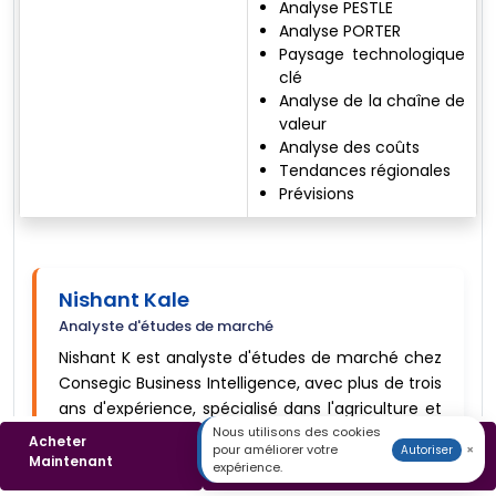
Analyse PESTLE
Analyse PORTER
Paysage technologique
clé
Analyse de la chaîne de
valeur
Analyse des coûts
Tendances régionales
Prévisions
Nishant Kale
Analyste d'études de marché
Nishant K est analyste d'études de marché chez
Consegic Business Intelligence, avec plus de trois
ans d'expérience, spécialisé dans l'agriculture et
Nous utilisons des cookies
l'alimentation animale, l'emballage, ainsi que le
Acheter
Télécharger un
pour améliorer votre
×
Autoriser
pétrole et le gaz. Il possède une solide expertise
Maintenant
Échantillon
expérience.
dans l’analyse des tendances du marché,