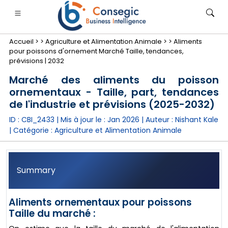
Accueil >
>
Agriculture et Alimentation Animale >
>
Aliments
pour poissons d'ornement Marché Taille, tendances,
prévisions | 2032
Marché des aliments du poisson
ornementaux - Taille, part, tendances
nimale
anque, services financiers et assurance
• Biens de consommation
• Énergie et électricité
• Alimentatio
de l'industrie et prévisions (2025-2032)
ID : CBI_2433 | Mis à jour le :
Jan 2026
| Auteur :
Nishant Kale
gs
• étude de cas
| Catégorie :
Agriculture et Alimentation Animale
Summary
Aliments ornementaux pour poissons
Taille du marché :