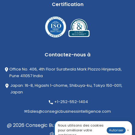
Certification
Contactez-nous à
Office No. 406, 4th Floor Suratwala Mark Plazzo Hinjewadi,
Pune 411057 India
Japan: 16-8, Higashi 1-chome, Shibuya-ku, Tokyo 150-0011,
Japan
+1-252-552-1404
✉
Sales@consegicbusinessintelligence.com
@ 2026 Consegic Business Intelligence Pvt Ltd. Tous
Nous utilisons des cookies
pour améliorer votre
×
Autoriser
droits réservés