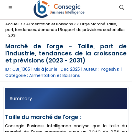
Accueil >
>
Alimentation et Boissons >
>
Orge Marché Taille,
part, tendances, demande | Rapport de prévisions sectorielles
- 2031
Marché de l'orge - Taille, part de
l'industrie, tendances de la croissance
nimale
anque, services financiers et assurance
• Biens de consommation
• Énergie et électricité
• Alimentatio
et prévisions (2023 - 2031)
ID : CBI_1365 | Mis à jour le :
Dec 2025
| Auteur :
Yogesh K
|
gs
• étude de cas
Catégorie :
Alimentation et Boissons
Summary
Taille du marché de l'orge :
Consegic Business Intelligence analyse que la taille du