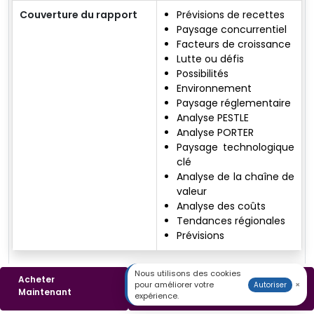
Couverture du rapport
Prévisions de recettes
Paysage concurrentiel
Facteurs de croissance
Lutte ou défis
Possibilités
Environnement
Paysage réglementaire
Analyse PESTLE
Analyse PORTER
Paysage technologique
clé
Analyse de la chaîne de
valeur
Analyse des coûts
Tendances régionales
Prévisions
Nous utilisons des cookies
Acheter
Télécharger un
Yogesh K
pour améliorer votre
×
Autoriser
Maintenant
Échantillon
expérience.
Responsable de Recherche Santé