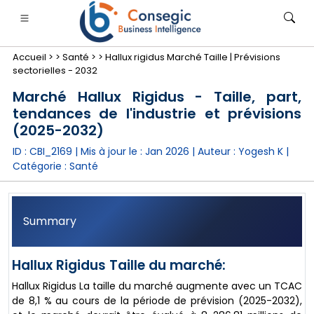
Accueil >
>
Santé >
>
Hallux rigidus Marché Taille | Prévisions
sectorielles - 2032
Marché Hallux Rigidus - Taille, part,
tendances de l'industrie et prévisions
(2025-2032)
nimale
anque, services financiers et assurance
• Biens de consommation
• Énergie et électricité
• Alimentatio
ID : CBI_2169 | Mis à jour le :
Jan 2026
| Auteur :
Yogesh K
|
Catégorie :
Santé
gs
• étude de cas
Summary
Hallux Rigidus Taille du marché:
Hallux Rigidus La taille du marché augmente avec un TCAC
de 8,1 % au cours de la période de prévision (2025-2032),