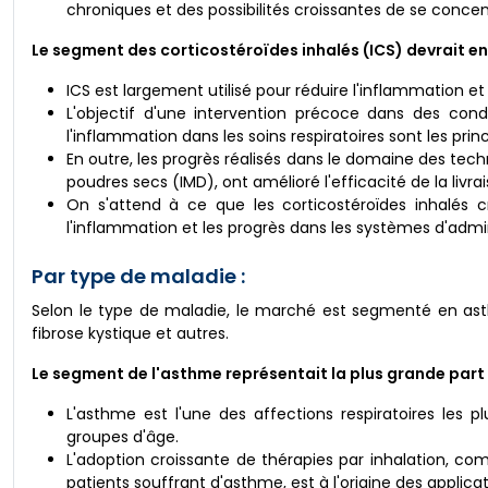
chroniques et des possibilités croissantes de se concen
Le segment des corticostéroïdes inhalés (ICS) devrait enr
ICS est largement utilisé pour réduire l'inflammation e
L'objectif d'une intervention précoce dans des cond
l'inflammation dans les soins respiratoires sont les pr
En outre, les progrès réalisés dans le domaine des tec
poudres secs (IMD), ont amélioré l'efficacité de la livra
On s'attend à ce que les corticostéroïdes inhalés c
l'inflammation et les progrès dans les systèmes d'admin
Par type de maladie :
Selon le type de maladie, le marché est segmenté en asth
fibrose kystique et autres.
Le segment de l'asthme représentait la plus grande part
L'asthme est l'une des affections respiratoires les
groupes d'âge.
L'adoption croissante de thérapies par inhalation, c
patients souffrant d'asthme, est à l'origine des appli