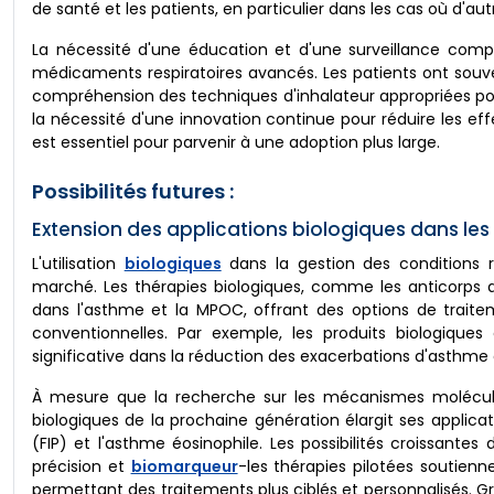
de santé et les patients, en particulier dans les cas où d'
La nécessité d'une éducation et d'une surveillance comp
médicaments respiratoires avancés. Les patients ont souven
compréhension des techniques d'inhalateur appropriées pour
la nécessité d'une innovation continue pour réduire les effe
est essentiel pour parvenir à une adoption plus large.
Possibilités futures :
Extension des applications biologiques dans les 
L'utilisation
biologiques
dans la gestion des conditions re
marché. Les thérapies biologiques, comme les anticorps a
dans l'asthme et la MPOC, offrant des options de traite
conventionnelles. Par exemple, les produits biologiq
significative dans la réduction des exacerbations d'asthme 
À mesure que la recherche sur les mécanismes moléculai
biologiques de la prochaine génération élargit ses applic
(FIP) et l'asthme éosinophile. Les possibilités croissan
précision et
biomarqueur
-les thérapies pilotées soutie
permettant des traitements plus ciblés et personnalisés. Grâ