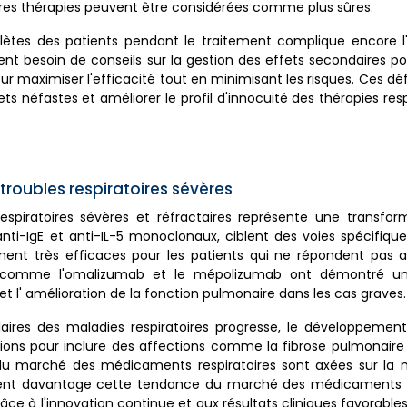
autres thérapies peuvent être considérées comme plus sûres.
lètes des patients pendant le traitement complique encore l
t besoin de conseils sur la gestion des effets secondaires pot
 maximiser l'efficacité tout en minimisant les risques. Ces déf
ts néfastes et améliorer le profil d'innocuité des thérapies respi
troubles respiratoires sévères
spiratoires sévères et réfractaires représente une transform
nti-IgE et anti-IL-5 monoclonaux, ciblent des voies spécifiqu
ment très efficaces pour les patients qui ne répondent pas a
ues comme l'omalizumab et le mépolizumab ont démontré un
et l' amélioration de la fonction pulmonaire dans les cas graves.
res des maladies respiratoires progresse, le développement
ations pour inclure des affections comme la fibrose pulmonaire
tes du marché des médicaments respiratoires sont axées sur l
nnent davantage cette tendance du marché des médicaments re
ce à l'innovation continue et aux résultats cliniques favorables,