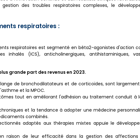
a gestion des troubles respiratoires complexes, le dévelop
ents respiratoires :
ts respiratoires est segmenté en bêta2-agonistes d'action co
s inhalés (ICS), anticholinergiques, antihistaminiques, vaso
lus grande part des revenus en 2023.
e de bronchodilatateurs et de corticoïdes, sont largement u
l'asthme et la MPOC.
tômes tout en améliorant l'adhésion au traitement conduit à 
s chroniques et la tendance à adopter une médecine personnal
médicaments combinés.
 perfectionnés adaptés aux thérapies mixtes appuie le dévelop
ison de leur efficacité dans la gestion des affections r