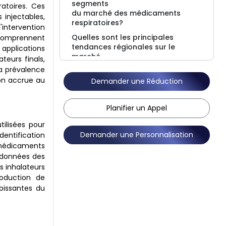
segments
ratoires. Ces
du marché des médicaments
 injectables,
respiratoires?
'intervention
Quelles sont les principales
s comprennent
tendances régionales sur le
 applications
marché
teurs finals,
des médicaments respiratoires?
la prévalence
ion accrue au
Qui sont les principaux acteurs du
Demander une Réduction
marché des médicaments
respiratoires?
Planifier un Appel
Faits nouveaux
tilisées pour
Perspectives du rapport sur les
Demander une Personnalisation
dentification
marchés
 médicaments
FAQ
s données des
s inhalateurs
roduction de
oissantes du