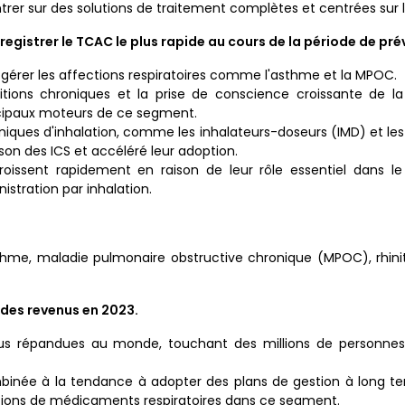
trer sur des solutions de traitement complètes et centrées sur l
egistrer le TCAC le plus rapide au cours de la période de prév
t gérer les affections respiratoires comme l'asthme et la MPOC.
itions chroniques et la prise de conscience croissante de la
incipaux moteurs de ce segment.
hniques d'inhalation, comme les inhalateurs-doseurs (IMD) et les
ison des ICS et accéléré leur adoption.
roissent rapidement en raison de leur rôle essentiel dans le
istration par inhalation.
me, maladie pulmonaire obstructive chronique (MPOC), rhinite
 des revenus en 2023.
 plus répandues au monde, touchant des millions de personnes
ombinée à la tendance à adopter des plans de gestion à long t
cations de médicaments respiratoires dans ce segment.