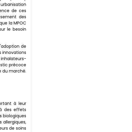
 urbanisation
alence de ces
issement des
é que la MPOC
sur le besoin
l'adoption de
s innovations
inhalateurs-
nostic précoce
nce du marché.
rtant à leur
à des effets
s biologiques
 allergiques,
eurs de soins