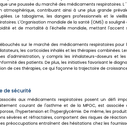
voque une poussée du marché des médicaments respiratoires. L '
ution atmosphérique, contribuant ainsi à une plus grande prév
plées. Le tabagisme, les dangers professionnels et le vieill
ratoires. L'Organisation mondiale de la santé (OMS) a soulign
idité et de mortalité à l'échelle mondiale, mettant l'accent 
e débouchés sur le marché des médicaments respiratoires pour 
ateurs, les corticoïdes inhalés et les thérapies combinées. Le
d'administration, y compris les inhalateurs-doseurs et les 
formité des patients. De plus, les initiatives favorisant le diag
option de ces thérapies, ce qui façonne la trajectoire de croissa
e de sécurité
s associés aux médicaments respiratoires posent un défi impo
 traitement courant de l'asthme et de la MPOC, est associée 
éoporose, l'hypertension et l'hyperglycémie. De même, les produit
ons sévères et réfractaires, comportent des risques de réactions
Ces préoccupations entraînent des hésitations chez les fourniss