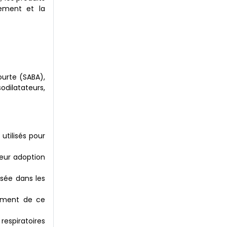
pement et la
urte (SABA),
dilatateurs,
tilisés pour
leur adoption
isée dans les
pement de ce
espiratoires