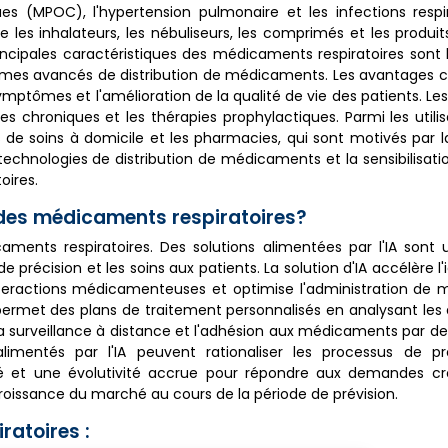
es (MPOC), l'hypertension pulmonaire et les infections respi
 inhalateurs, les nébuliseurs, les comprimés et les produits
rincipales caractéristiques des médicaments respiratoires sont l
systèmes avancés de distribution de médicaments. Les avantage
ymptômes et l'amélioration de la qualité de vie des patients. Les
 chroniques et les thérapies prophylactiques. Parmi les utilisa
s de soins à domicile et les pharmacies, qui sont motivés par 
 technologies de distribution de médicaments et la sensibilisat
oires.
 des médicaments respiratoires?
aments respiratoires. Des solutions alimentées par l'IA sont u
écision et les soins aux patients. La solution d'IA accélère l'i
eractions médicamenteuses et optimise l'administration de
 permet des plans de traitement personnalisés en analysant le
la surveillance à distance et l'adhésion aux médicaments par de
 alimentés par l'IA peuvent rationaliser les processus de p
té et une évolutivité accrue pour répondre aux demandes cr
croissance du marché au cours de la période de prévision.
atoires :