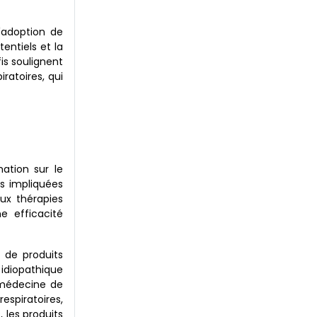
'adoption de
entiels et la
is soulignent
ratoires, qui
ation sur le
es impliquées
ux thérapies
e efficacité
 de produits
 idiopathique
a médecine de
spiratoires,
 les produits