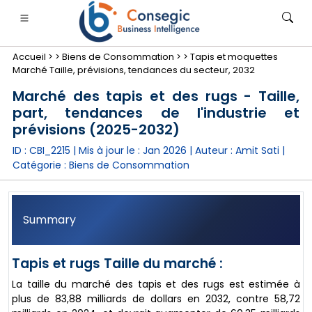
Accueil >
>
Biens de Consommation >
>
Tapis et moquettes
Marché Taille, prévisions, tendances du secteur, 2032
Marché des tapis et des rugs - Taille,
part, tendances de l'industrie et
prévisions (2025-2032)
nimale
anque, services financiers et assurance
• Biens de consommation
• Énergie et électricité
• Alimentatio
ID : CBI_2215 | Mis à jour le :
Jan 2026
| Auteur :
Amit Sati
|
Catégorie :
Biens de Consommation
gs
• étude de cas
Summary
Tapis et rugs Taille du marché :
La taille du marché des tapis et des rugs est estimée à
plus de 83,88 milliards de dollars en 2032, contre 58,72