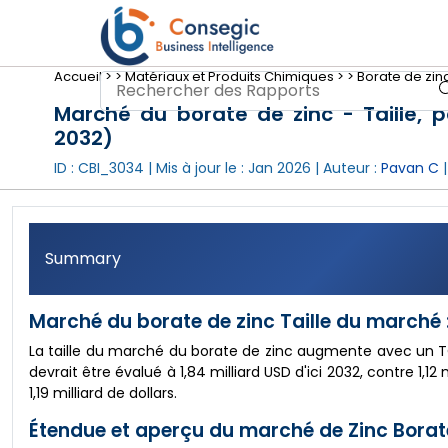
Accueil >
>
Matériaux et Produits Chimiques >
>
Borate de zin
Marché du borate de zinc - Taille, p
2032)
ID : CBI_3034 | Mis à jour le :
Jan 2026
| Auteur :
Pavan C
|
Summary
Marché du borate de zinc Taille du marché 
La taille du marché du borate de zinc augmente avec un T
devrait être évalué à 1,84 milliard USD d'ici 2032, contre 1,
1,19 milliard de dollars.
Étendue et aperçu du marché de Zinc Borate