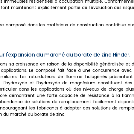
 les immeubles résidentiels à occupation multiple. Conformémen
at font maintenant explicitement partie de l'évaluation des risqu
de ce composé dans les matériaux de construction contribue a
r l'expansion du marché du borate de zinc Hinder.
 sa croissance en raison de la disponibilité généralisée et de 
tes applications. Le composé fait face à une concurrence av
imilaires. Les retardateurs de flamme halogénés présenten
m
L'hydroxyde et l'hydroxyde de magnésium constituent des 
iculier dans les applications où des niveaux de charge plus
hore démontrent une forte capacité de résistance à la fla
e abondance de solutions de remplacement facilement disponib
encourageant les fabricants à adopter ces solutions de rempl
on du marché du borate de zinc.