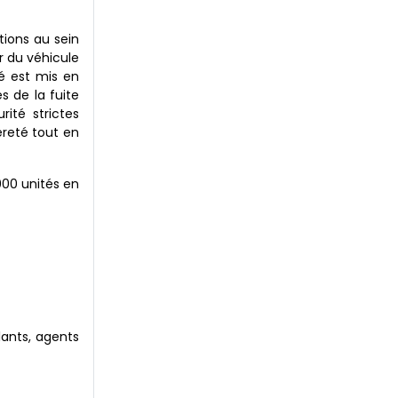
tions au sein
r du véhicule
sé est mis en
s de la fuite
ité strictes
gèreté tout en
000 unités en
lants, agents