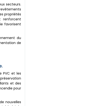
eux secteurs.
s revêtements
es propriétés
 renforcent
ie favorisent
vernement du
gmentation de
e.
e PVC et les
 préservation
llants et des
incendie pour
 de nouvelles