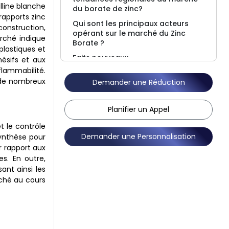
lline blanche
du borate de zinc?
rapports zinc
Qui sont les principaux acteurs
onstruction,
opérant sur le marché du Zinc
arché indique
Borate ?
lastiques et
Faits nouveaux
hésifs et aux
flammabilité.
Perspectives du rapport sur les
e de nombreux
marchés
Demander une Réduction
FAQ
Planifier un Appel
t le contrôle
Demander une Personnalisation
synthèse pour
ar rapport aux
s. En outre,
ant ainsi les
rché au cours