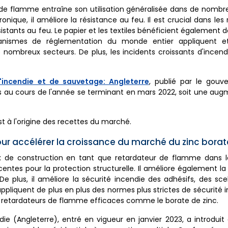
 de flamme entraîne son utilisation généralisée dans de nombr
onique, il améliore la résistance au feu. Il est crucial dans le
stants au feu. Le papier et les textiles bénéficient également d
anismes de réglementation du monde entier appliquent et
nombreux secteurs. De plus, les incidents croissants d'incend
d'incendie et de sauvetage: Angleterre
, publié par le gou
es au cours de l'année se terminant en mars 2022, soit une au
t à l'origine des recettes du marché.
ur accélérer la croissance du marché du zinc borat
x de construction en tant que retardateur de flamme dans l
ntes pour la protection structurelle. Il améliore également la
e plus, il améliore la sécurité incendie des adhésifs, des sce
liquent de plus en plus des normes plus strictes de sécurité 
 de retardateurs de flamme efficaces comme le borate de zinc.
ie (Angleterre), entré en vigueur en janvier 2023, a introduit