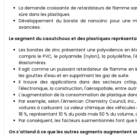
La demande croissante de retardateurs de flamme sans 
sûre dans les plastiques.
Développement du borate de nanozinc pour une mei
avancées.
Le segment du caoutchouc et des plastiques représentait 
Les borates de zinc présentent une polyvalence en éta
compris le PVC, le polyamide (nylon), la polyoléfine, l'é
élastomères.
Il agit comme un puissant retardateur de flamme en in
les gouttes d'eau et en supprimant les gaz de suite.
Il trouve des applications dans des secteurs crit
l'électronique, la construction, l'aérospatiale, entre autr
L'augmentation de la consommation de plastique dan
Par exemple, selon l'American Chemistry Council, Inc., 
voitures à carburant. La valeur chimique des véhicules
18 %, représentant 10 % du poids mais 50 % du volume, c
Par conséquent, les facteurs susmentionnés font que 
On s'attend à ce que les autres segments augmentent au 