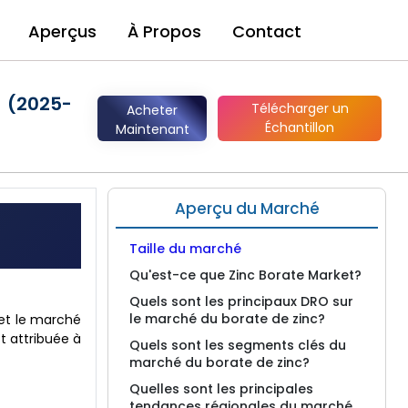
Aperçus
À Propos
Contact
s (2025-
Télécharger un
Acheter
Échantillon
Maintenant
Aperçu du Marché
Taille du marché
Qu'est-ce que Zinc Borate Market?
Quels sont les principaux DRO sur
le marché du borate de zinc?
 et le marché
st attribuée à
Quels sont les segments clés du
marché du borate de zinc?
Quelles sont les principales
tendances régionales du marché