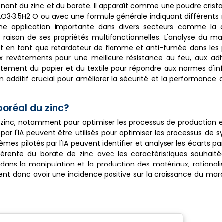
nant du zinc et du borate. Il apparaît comme une poudre crista
O3·3.5H2 O ou avec une formule générale indiquant différents 
ne application importante dans divers secteurs comme la c
 raison de ses propriétés multifonctionnelles. L'analyse du m
t en tant que retardateur de flamme et anti-fumée dans les p
aux revêtements pour une meilleure résistance au feu, aux ad
raitement du papier et du textile pour répondre aux normes d'in
n additif crucial pour améliorer la sécurité et la performanc
boréal du zinc?
de zinc, notamment pour optimiser les processus de production e
par l'IA peuvent être utilisés pour optimiser les processus de 
èmes pilotés par l'IA peuvent identifier et analyser les écarts p
rente du borate de zinc avec les caractéristiques souhaitée
 dans la manipulation et la production des matériaux, rationalis
nt donc avoir une incidence positive sur la croissance du ma