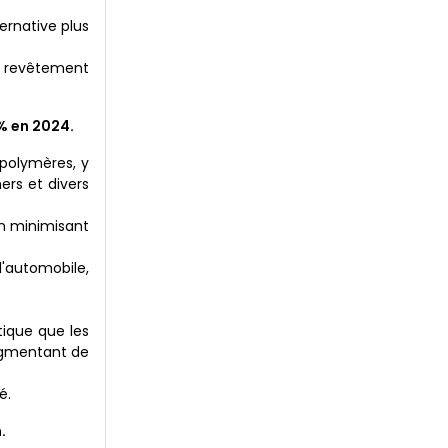
ernative plus
e revêtement
% en 2024.
 polymères, y
hers et divers
en minimisant
'automobile,
tique que les
augmentant de
é.
.