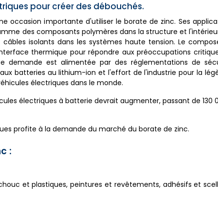
ectriques pour créer des débouchés.
ne occasion importante d'utiliser le borate de zinc. Ses applica
 flamme des composants polymères dans la structure et l'intérieu
es câbles isolants dans les systèmes haute tension. Le compo
interface thermique pour répondre aux préoccupations critique
tte demande est alimentée par des réglementations de sécur
aux batteries au lithium-ion et l'effort de l'industrie pour la lé
véhicules électriques dans le monde.
hicules électriques à batterie devrait augmenter, passant de 130 
ques profite à la demande du marché du borate de zinc.
c :
chouc et plastiques, peintures et revêtements, adhésifs et scel