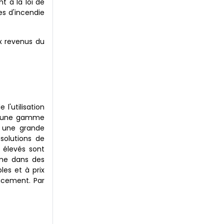
t à la loi de
es d'incendie
ux revenus du
l'utilisation
ec une gamme
t une grande
solutions de
 élevés sont
mme dans des
les et à prix
acement. Par