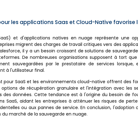
ur les applications Saas et Cloud-Native favorise 
(SaaS) et d'applications natives en nuage représente une op
rises migrent des charges de travail critiques vers des applic
esforce, il y a un besoin croissant de solutions de sauvegarde
ateformes. De nombreuses organisations supposent à tort que
nt sauvegardées par le prestataire de services lorsque, en
à l'utilisateur final.
 pour SaaS et les environnements cloud-native offrent des fo
 options de récupération granulaire et l'intégration avec les s
es des données. Cette tendance est à l'origine du besoin de fo
ns SaaS, aidant les entreprises à atténuer les risques de per
identelles ou aux pannes de service. En conclusion, l'adoption 
tés du marché de la sauvegarde en nuage.