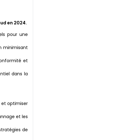
oud en 2024.
iels pour une
en minimisant
onformité et
tiel dans la
 et optimiser
annage et les
stratégies de