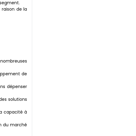
 segment.
raison de la
 de nombreuses
loppement de
ans dépenser
es solutions
sa capacité à
ion du marché