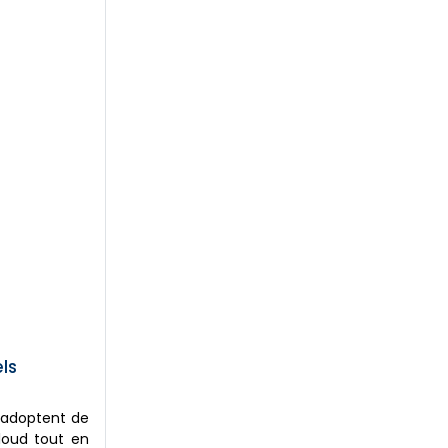
ls
s adoptent de
cloud tout en