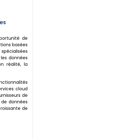
les
portunité de
ations basées
 spécialisées
 les données
 réalité, la
nctionnalités
ervices cloud
urnisseurs de
te de données
croissante de