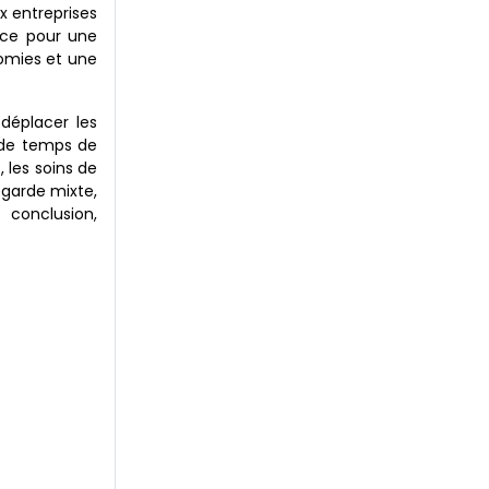
x entreprises
ace pour une
nomies et une
déplacer les
s de temps de
 les soins de
egarde mixte,
conclusion,