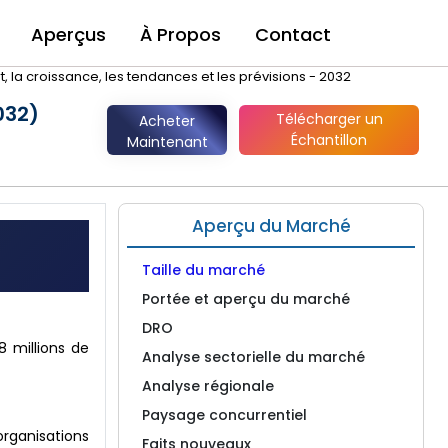
Aperçus
À Propos
Contact
, la croissance, les tendances et les prévisions - 2032
032)
Télécharger un
Acheter
Échantillon
Maintenant
Aperçu du Marché
Taille du marché
Portée et aperçu du marché
DRO
8 millions de
Analyse sectorielle du marché
Analyse régionale
Paysage concurrentiel
organisations
Faits nouveaux