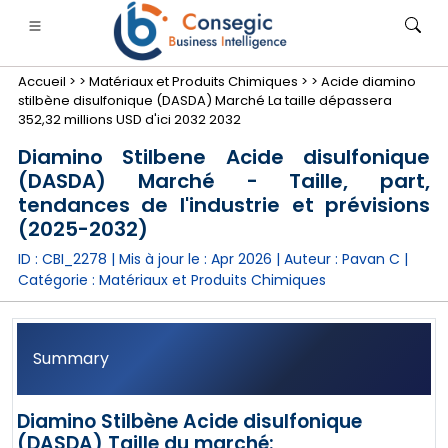
Accueil >
>
Matériaux et Produits Chimiques >
>
Acide diamino
stilbène disulfonique (DASDA) Marché La taille dépassera
352,32 millions USD d'ici 2032 2032
Diamino Stilbene Acide disulfonique
(DASDA) Marché - Taille, part,
nimale
anque, services financiers et assurance
• Biens de consommation
• Énergie et électricité
• Alimentatio
tendances de l'industrie et prévisions
(2025-2032)
gs
• étude de cas
ID : CBI_2278 | Mis à jour le :
Apr 2026
| Auteur :
Pavan C
|
Catégorie :
Matériaux et Produits Chimiques
Summary
Diamino Stilbène Acide disulfonique
(DASDA) Taille du marché: