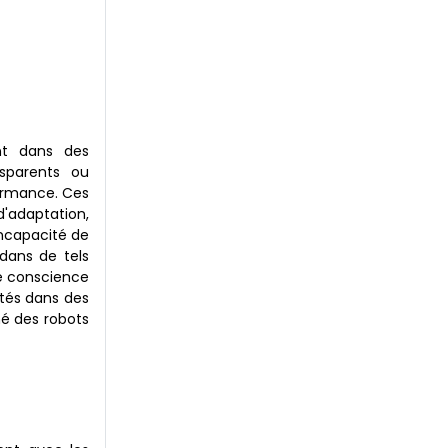
ent dans des
sparents ou
formance. Ces
d'adaptation,
incapacité de
 dans de tels
de conscience
ités dans des
hé des robots