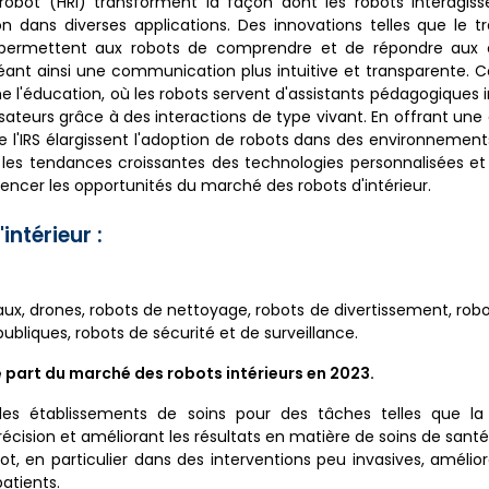
obot (HRI) transforment la façon dont les robots interagiss
tion dans diverses applications. Des innovations telles que le 
es permettent aux robots de comprendre et de répondre au
éant ainsi une communication plus intuitive et transparente. 
'éducation, où les robots servent d'assistants pédagogiques in
lisateurs grâce à des interactions de type vivant. En offrant un
 l'IRS élargissent l'adoption de robots dans des environnement
les tendances croissantes des technologies personnalisées et 
uencer les opportunités du marché des robots d'intérieur.
ntérieur :
x, drones, robots de nettoyage, robots de divertissement, robo
ubliques, robots de sécurité et de surveillance.
 part du marché des robots intérieurs en 2023.
es établissements de soins pour des tâches telles que la c
récision et améliorant les résultats en matière de soins de santé
ot, en particulier dans des interventions peu invasives, améliore
atients.