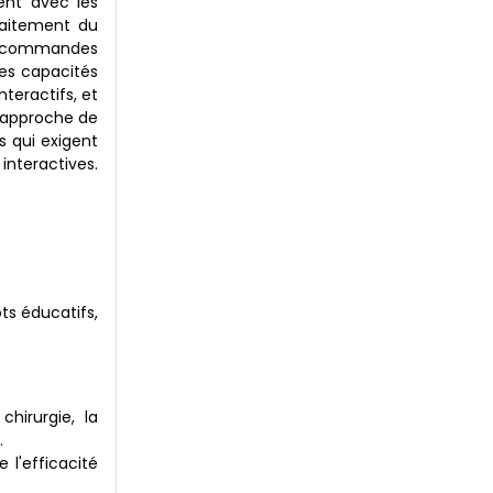
ent avec les
traitement du
x commandes
Ces capacités
teractifs, et
e approche de
s qui exigent
interactives.
ts éducatifs,
hirurgie, la
.
 l'efficacité