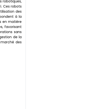
as robotiques,
ri. Ces robots
ilisation des
épondent à la
s en matière
s, favorisant
érations sans
gestion de la
u marché des