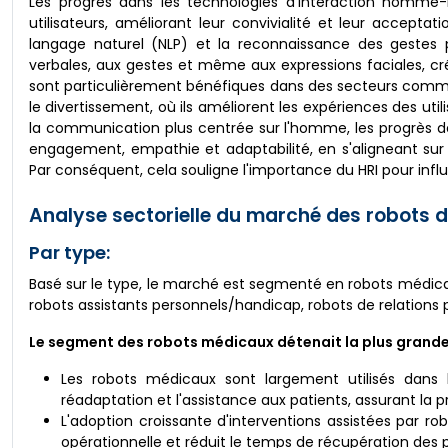
Les progrès dans les technologies d'interaction homme-r
utilisateurs, améliorant leur convivialité et leur accepta
langage naturel (NLP) et la reconnaissance des gest
verbales, aux gestes et même aux expressions faciales, cr
sont particulièrement bénéfiques dans des secteurs comme l
le divertissement, où ils améliorent les expériences des uti
la communication plus centrée sur l'homme, les progrès de
engagement, empathie et adaptabilité, en s'aligneant sur 
Par conséquent, cela souligne l'importance du HRI pour infl
Analyse sectorielle du marché des robots d'i
Par type:
Basé sur le type, le marché est segmenté en robots médicau
robots assistants personnels/handicap, robots de relations p
Le segment des robots médicaux détenait la plus grande
Les robots médicaux sont largement utilisés dans l
réadaptation et l'assistance aux patients, assurant la p
L'adoption croissante d'interventions assistées par rob
opérationnelle et réduit le temps de récupération des p