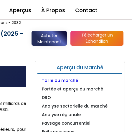
Aperçus
À Propos
Contact
sions - 2032
 (2025 -
Télécharger un
Acheter
Échantillon
Maintenant
Aperçu du Marché
Taille du marché
Portée et aperçu du marché
DRO
8 milliards de
Analyse sectorielle du marché
2032.
Analyse régionale
Paysage concurrentiel
rieurs, pour
Faits nouveaux