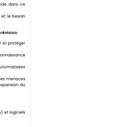
ande dans ce
 et le besoin
révision.
er et protéger
connaissance
 automatisées
 des menaces
'expansion du
 et logiciels