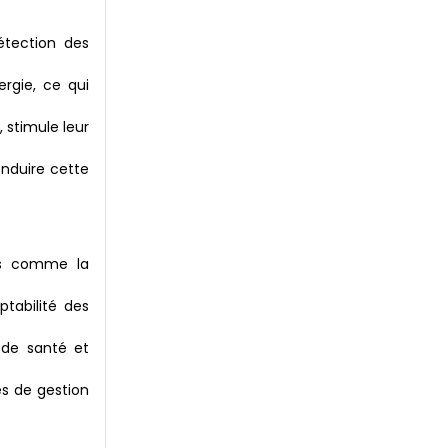
étection des
rgie, ce qui
 stimule leur
onduire cette
ées comme la
ptabilité des
s de santé et
és de gestion