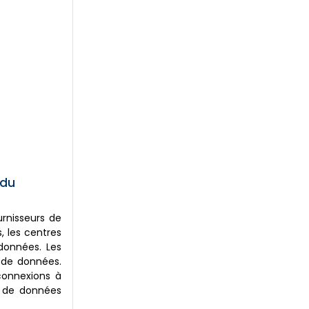
 du
urnisseurs de
, les centres
données. Les
s de données.
connexions à
s de données