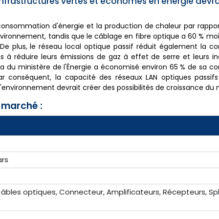
frastructures vertes et économes en énergie devrai
consommation d'énergie et la production de chaleur par rappo
'environnement, tandis que le câblage en fibre optique a 60 % mo
 De plus, le réseau local optique passif réduit également la
ns à réduire leurs émissions de gaz à effet de serre et leurs i
ndia du ministère de l'Énergie a économisé environ 65 % de sa
Par conséquent, la capacité des réseaux LAN optiques passifs
'environnement devrait créer des possibilités de croissance du
 marché :
ars
âbles optiques, Connecteur, Amplificateurs, Récepteurs, Spl