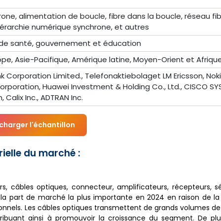
ne, alimentation de boucle, fibre dans la boucle, réseau fi
iérarchie numérique synchrone, et autres
ns de santé, gouvernement et éducation
pe, Asie-Pacifique, Amérique latine, Moyen-Orient et Afriqu
nk Corporation Limited., Telefonaktiebolaget LM Ericsson, Nok
Corporation, Huawei Investment & Holding Co., Ltd., CISCO SY
 Calix Inc., ADTRAN Inc.
charger l'échantillon
ielle du marché :
 câbles optiques, connecteur, amplificateurs, récepteurs, s
t la part de marché la plus importante en 2024 en raison de l
tionnels. Les câbles optiques transmettent de grands volumes d
ribuant ainsi à promouvoir la croissance du segment. De plus