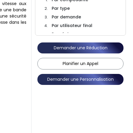
 vitesse aux
Par type
fre une bande
une sécurité
Par demande
esse dans les
Par utilisateur final
Par région
Paysage concurrentiel
Demander une Réduction
FAQ
Planifier un Appel
Demander une Personnalisation