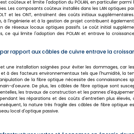
st coûteux et limite l'adoption du POLAN, en particulier parmi l
s. Les composants coûteux installés dans les LAN optiques pass
 OLT et les ONT, entraînent des coûts initiaux supplémentaires.
n, à l'ingénierie et à la gestion de projet contribuent égalemen
on de réseaux locaux optiques passifs. Le coût initial suppléme
nels, ce qui limite l'adoption des POLAN et entrave la croissa
 par rapport aux câbles de cuivre entrave la croiss
et une installation soignées pour éviter les dommages, car le
ve et à des facteurs environnementaux tels que l'humidité, la t
manipulation de la fibre optique nécessite des connaissances sp
-d'oeuvre. De plus, les câbles de fibre optique sont suscept
elles, les travaux de construction et les pannes d'équipement.
pendant les réparations et des coûts d'entretien plus élevés, 
conséquent, la nature très fragile des câbles de fibre optique es
eau local d'optique passive.