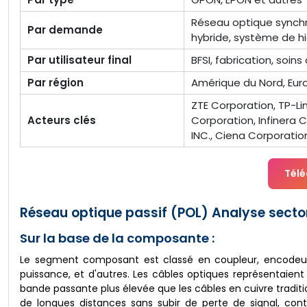
Réseau optique synchro
Par demande
hybride, système de h
Par utilisateur final
BFSI, fabrication, soi
Par région
Amérique du Nord, Euro
ZTE Corporation, TP-Li
Acteurs clés
Corporation, Infinera 
INC., Ciena Corporation,
Télé
Réseau optique passif (POL) Analyse sector
Sur la base de la composante :
Le segment composant est classé en coupleur, encodeurs,
puissance, et d'autres. Les câbles optiques représentaien
bande passante plus élevée que les câbles en cuivre tradi
de longues distances sans subir de perte de signal, cont