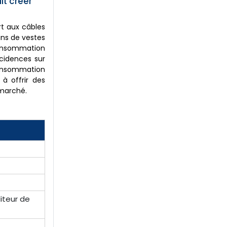
t créer
rt aux câbles
ins de vestes
 consommation
ncidences sur
 consommation
 à offrir des
 marché.
iteur de