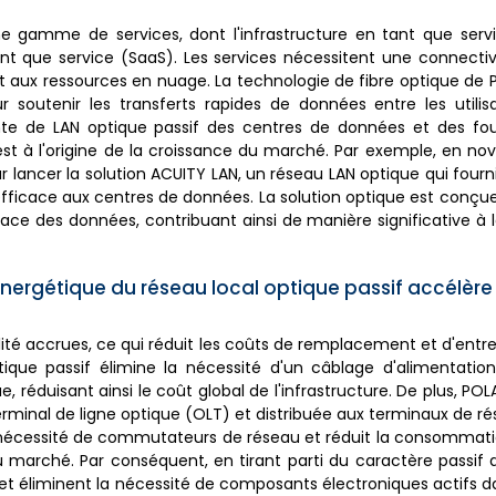
ne gamme de services, dont l'infrastructure en tant que servi
ant que service (SaaS). Les services nécessitent une connecti
rt aux ressources en nuage. La technologie de fibre optique de 
soutenir les transferts rapides de données entre les utilisa
te de LAN optique passif des centres de données et des fou
 est à l'origine de la croissance du marché. Par exemple, en n
r lancer la solution ACUITY LAN, un réseau LAN optique qui four
ficace aux centres de données. La solution optique est conçue
cace des données, contribuant ainsi de manière significative à 
 énergétique du réseau local optique passif accélère 
lité accrues, ce qui réduit les coûts de remplacement et d'entret
tique passif élimine la nécessité d'un câblage d'alimentatio
, réduisant ainsi le coût global de l'infrastructure. De plus, PO
erminal de ligne optique (OLT) et distribuée aux terminaux de r
e la nécessité de commutateurs de réseau et réduit la consommati
 marché. Par conséquent, en tirant parti du caractère passif 
et éliminent la nécessité de composants électroniques actifs d