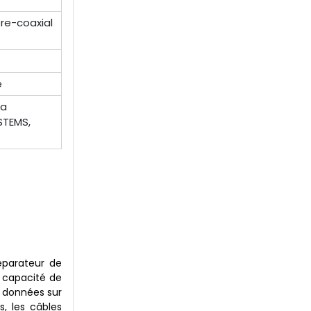
bre-coaxial
e
ia
STEMS,
éparateur de
a capacité de
e données sur
, les câbles