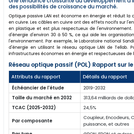
Une tendance croissante au développement d'in
des possibilités de croissance du marché.
Optique passive LAN est économe en énergie et réduit la 
en cuivre. Les câbles en cuivre ont des effets nocifs sur l
en plastique et est plus respectueux de l'environnement.
d'énergie d'environ 30 à 50 %, ce qui aide les organisatio
l'environnement. Par exemple, le Laboratoire national Sa
d'énergie en utilisant le réseau optique LAN de Tellab. 
infrastructures économes en énergie et respectueuses de l
Réseau optique passif (POL) Rapport sur le
Attributs du rapport
Détails du rapport
Échéancier de l'étude
2019-2032
Taille du marché en 2032
313,64 milliards de doll
TCAC (2025-2032)
24,5%
Coupleur, Encodeurs, C
Par composante
puissance, et autres
Par type
GPON, EPON et autres