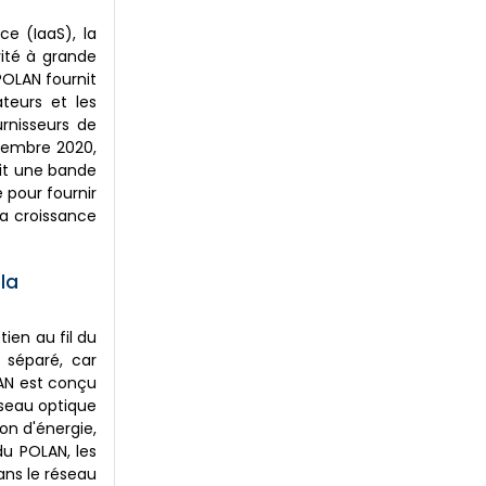
ce (IaaS), la
vité à grande
POLAN fournit
teurs et les
rnisseurs de
ovembre 2020,
nit une bande
 pour fournir
la croissance
la
ien au fil du
n séparé, car
LAN est conçu
éseau optique
on d'énergie,
du POLAN, les
ans le réseau