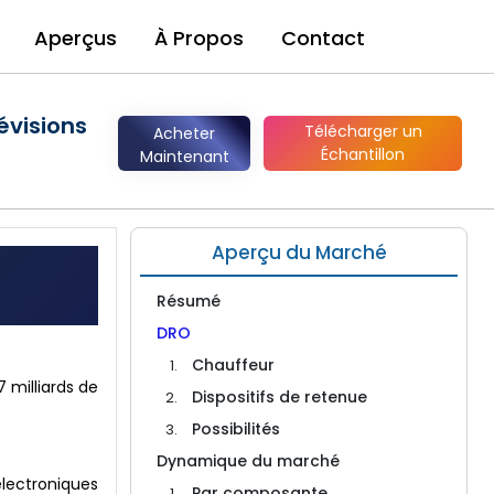
Aperçus
À Propos
Contact
évisions
Télécharger un
Acheter
Échantillon
Maintenant
Aperçu du Marché
Résumé
DRO
Chauffeur
 milliards de
Dispositifs de retenue
Possibilités
Dynamique du marché
lectroniques
Par composante