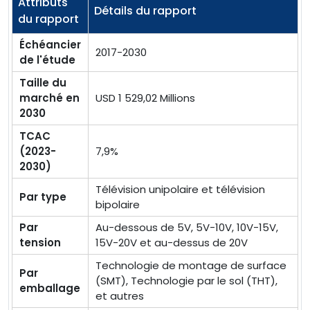
Attributs
Détails du rapport
du rapport
Échéancier
2017-2030
de l'étude
Taille du
marché en
USD 1 529,02 Millions
2030
TCAC
(2023-
7,9%
2030)
Télévision unipolaire et télévision
Par type
bipolaire
Par
Au-dessous de 5V, 5V-10V, 10V-15V,
tension
15V-20V et au-dessus de 20V
Technologie de montage de surface
Par
(SMT), Technologie par le sol (THT),
emballage
et autres