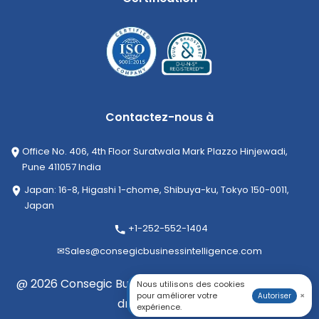
Contactez-nous à
Office No. 406, 4th Floor Suratwala Mark Plazzo Hinjewadi,
Pune 411057 India
Japan: 16-8, Higashi 1-chome, Shibuya-ku, Tokyo 150-0011,
Japan
+1-252-552-1404
✉
Sales@consegicbusinessintelligence.com
@ 2026 Consegic Business Intelligence Pvt Ltd. Tous
Nous utilisons des cookies
pour améliorer votre
×
Autoriser
droits réservés
expérience.