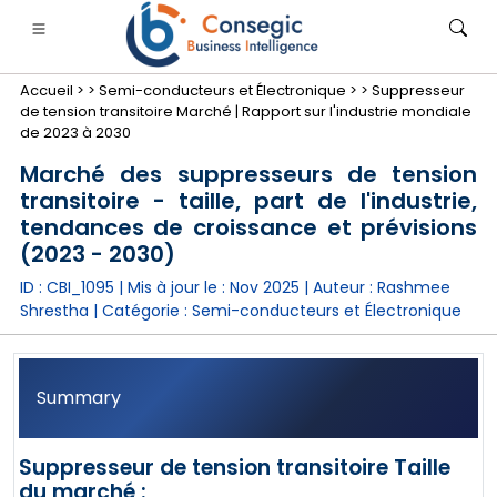
Accueil >
>
Semi-conducteurs et Électronique >
>
Suppresseur
de tension transitoire Marché | Rapport sur l'industrie mondiale
de 2023 à 2030
Marché des suppresseurs de tension
transitoire - taille, part de l'industrie,
nimale
anque, services financiers et assurance
• Biens de consommation
• Énergie et électricité
• Alimentatio
tendances de croissance et prévisions
(2023 - 2030)
gs
• étude de cas
ID : CBI_1095 | Mis à jour le :
Nov 2025
| Auteur :
Rashmee
Shrestha
| Catégorie :
Semi-conducteurs et Électronique
Summary
Suppresseur de tension transitoire Taille
du marché :