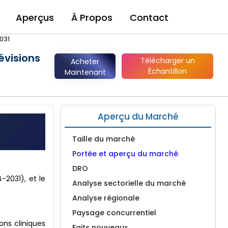
Aperçus
À Propos
Contact
031
évisions
Télécharger un
Acheter
Échantillon
Maintenant
Aperçu du Marché
Taille du marché
Portée et aperçu du marché
DRO
-2031), et le
Analyse sectorielle du marché
Analyse régionale
Paysage concurrentiel
ons cliniques
Faits nouveaux