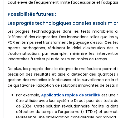
coût élevé de l'équipement limite l'accessibilité et l'adopt
Possibilités futures :
Les progrès technologiques dans les essais micro
Les progrès technologiques dans les tests microbiens cré
l'efficacité des diagnostics. Des innovations telles que le
PCR en temps réel transforment le paysage d'essai. Ces te
agents pathogènes, réduisant le délai d'exécution des 
L'automatisation, par exemple, minimise les intervent
laboratoires à traiter plus de tests en moins de temps.
De plus, les progrès dans le diagnostic moléculaire permett
précision des résultats et aide à détecter des quantités
gestion des maladies infectieuses et la surveillance de la r
ce qui favorise l'adoption de solutions innovantes de tests 
Par exemple,
Application rapide de stérilité
est une n
être utilisée avec leur système Direct pour des tests de
de 2024. Cette solution révolutionnaire facilite la d
détection du temps à l'organisme (« TTD ») et permet d
représente une amélioration considérable par rapport 