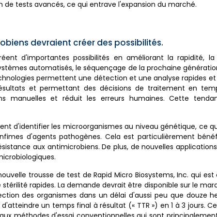
ion de tests avancés, ce qui entrave l'expansion du marché.
biens devraient créer des possibilités.
ent d'importantes possibilités en améliorant la rapidité, la
s systèmes automatisés, le séquençage de la prochaine génératio
chnologies permettent une détection et une analyse rapides et
résultats et permettant des décisions de traitement en tem
ions manuelles et réduit les erreurs humaines. Cette tenda
ent d'identifier les microorganismes au niveau génétique, ce qu
 infimes d'agents pathogènes. Cela est particulièrement béné
ésistance aux antimicrobiens. De plus, de nouvelles applications 
microbiologiques.
ouvelle trousse de test de Rapid Micro Biosystems, Inc. qui es
 stérilité rapides. La demande devrait être disponible sur le mar
étection des organismes dans un délai d'aussi peu que douze h
'atteindre un temps final à résultat (« TTR ») en 1 à 3 jours. C
aux méthodes d'essai conventionnelles qui sont principalement 