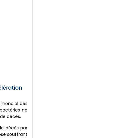
élération
é mondial des
 bactéries ne
 de décès.
s de décès par
ose souffrant