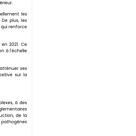
rieur.
uellement les
 De plus, les
 qui renforce
 en 2021. Ce
n à l'échelle
 atténuer ses
itive sur la
plexes, à des
églementaires
uction, de la
ts pathogènes