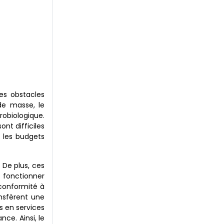
des obstacles
de masse, le
obiologique.
nt difficiles
t les budgets
 De plus, ces
 fonctionner
conformité à
ansfèrent une
s en services
ce. Ainsi, le