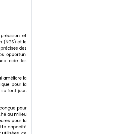
 précision et
n (NGS) et le
 précises des
ps opportun.
nce aide les
i améliore la
fique pour la
se font jour,
t conçue pour
ché au milieu
eures pour la
ette capacité
utilisées, ce