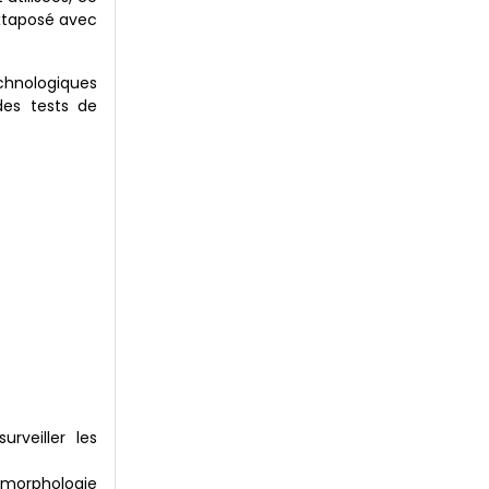
uxtaposé avec
echnologiques
des tests de
rveiller les
a morphologie