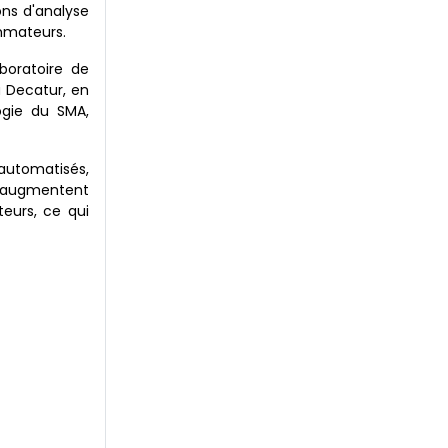
ons d'analyse
ommateurs.
boratoire de
à Decatur, en
logie du SMA,
 automatisés,
s augmentent
teurs, ce qui