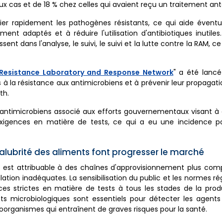
 cas et de 18 % chez celles qui avaient reçu un traitement anté
ifier rapidement les pathogènes résistants, ce qui aide évent
nt adaptés et à réduire l'utilisation d'antibiotiques inutiles.
t dans l'analyse, le suivi, le suivi et la lutte contre la RAM, ce
 Resistance Laboratory and Response Network
" a été lancé
à la résistance aux antimicrobiens et à prévenir leur propagatio
th.
x antimicrobiens associé aux efforts gouvernementaux visant à
xigences en matière de tests, ce qui a eu une incidence pos
alubrité des aliments font progresser le marché
e est attribuable à des chaînes d'approvisionnement plus com
tion inadéquates. La sensibilisation du public et les normes r
nces strictes en matière de tests à tous les stades de la prod
ests microbiologiques sont essentiels pour détecter les agen
croorganismes qui entraînent de graves risques pour la santé.