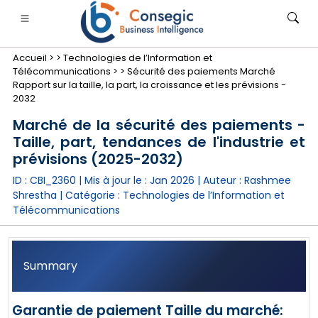
Accueil >
>
Technologies de l’Information et
Télécommunications >
>
Sécurité des paiements Marché
Rapport sur la taille, la part, la croissance et les prévisions -
2032
Marché de la sécurité des paiements -
Taille, part, tendances de l'industrie et
nimale
anque, services financiers et assurance
• Biens de consommation
• Énergie et électricité
• Alimentatio
prévisions (2025-2032)
ID : CBI_2360 | Mis à jour le :
Jan 2026
| Auteur :
Rashmee
gs
• étude de cas
Shrestha
| Catégorie :
Technologies de l’Information et
Télécommunications
Summary
Garantie de paiement Taille du marché: