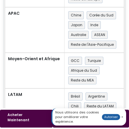
APAC
Chine
Corée du Sud
Japon
Inde
Australie
ASEAN
Reste de l'Asie-Pacifique
Moyen-Orient et Afrique
GCC
Turquie
Afrique du Sud
Reste du MEA
LATAM
Brésil
Argentine
Chili
Reste du LATAM
Nous utilisons des cookies
Acheter
Télécharger un
pour améliorer votre
×
Autoriser
Maintenant
Couverture du rapport
Prévisions de recettes
Échantillon
expérience.
Paysage concurrentiel