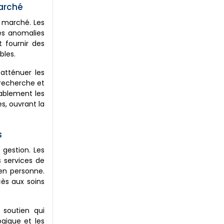
marché
 marché. Les
les anomalies
 fournir des
bles.
atténuer les
 recherche et
rablement les
s, ouvrant la
s
gestion. Les
 services de
 en personne.
cès aux soins
 soutien qui
gique et les