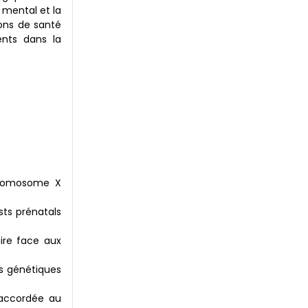
 mental et la
ions de santé
ents dans la
hromosome X
sts prénatals
ire face aux
es génétiques
 accordée au