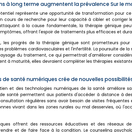
ions à long terme augmentent la prévalence Sur le 
tentiel représente une opportunité de transformation pour ce
n cours de recherche pour leur capacité à cibler et corriger 
'attaquant à la cause fondamentale, la thérapie génique peut
ymptômes, offrant l'espoir de traitements plus efficaces et dura
, les progrès de la thérapie génique sont prometteurs pour 
roblèmes cardiovasculaires et l'infertilité. La poursuite de la
 paysage du traitement, ce qui permettrait d'améliorer considé
nt à maturité, elles devraient compléter les thérapies existante
s de santé numériques crée de nouvelles possibilité
tien et des technologies numériques de la santé améliore sa 
 de santé permettent aux patients d'accéder à distance à des
onsultation régulières sans avoir besoin de visites fréquentes
onnes vivant dans les zones rurales ou mal desservies, où l'ac
iques offrent des ressources éducatives et des réseaux de
ndre et de faire face à la condition. Le counseling psycholo