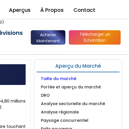
Aperçus
À Propos
Contact
2)
évisions
Télécharger un
Acheter
Échantillon
Maintenant
Aperçu du Marché
Taille du marché
Portée et aperçu du marché
DRO
4,80 millions
Analyse sectorielle du marché
2.
Analyse régionale
Paysage concurrentiel
rare touchant
Faits nouveaux