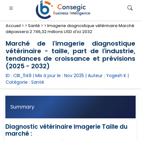
Accueil >
>
Santé >
>
Imagerie diagnostique vétérinaire Marché
dépassera 2 746,32 millions USD d'ici 2032
Marché de l'imagerie diagnostique
vétérinaire - taille, part de l'industrie,
tendances de croissance et prévisions
nimale
anque, services financiers et assurance
• Biens de consommation
• Énergie et électricité
• Alimentatio
(2025 - 2032)
ID : CBI_1149 | Mis à jour le :
Nov 2025
| Auteur :
Yogesh K
|
gs
• étude de cas
Catégorie :
Santé
Summary
Diagnostic vétérinaire Imagerie Taille du
marché :