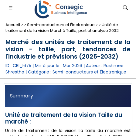
Accueil >
>
Semi-conducteurs et Électronique >
>
Unité de
traitement de la vision Marché Taille, part et analyse 2032
Marché des unités de traitement de la
vision - taille, part, tendances de
l'industrie et prévisions (2025-2032)
nimale
anque, services financiers et assurance
• Biens de consommation
• Énergie et électricité
• Alimentatio
ID : CBI_1675 | Mis à jour le :
Mar 2026
| Auteur :
Rashmee
Shrestha
| Catégorie :
Semi-conducteurs et Électronique
gs
• étude de cas
Summary
Unité de traitement de la vision Taille du
marché :
Unité de traitement de la vision La taille du marché est