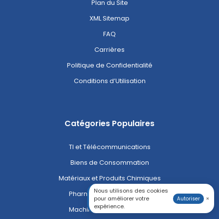
Plan du Site
XML Sitemap
FAQ
Carrières
Politique de Confidentialité
Conditions d’Utilisation
Catégories Populaires
TI et Télécommunications
Biens de Consommation
Matériaux et Produits Chimiques
Nous utilisons des cookies
Pharmaceutique et Santé
pour améliorer votre
×
Autoriser
expérience.
Machines et Équipements